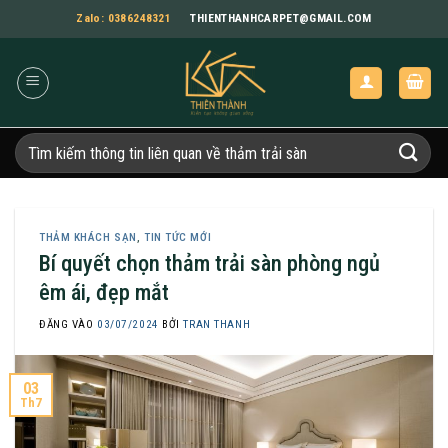
Bỏ
Zalo: 0386248321
THIENTHANHCARPET@GMAIL.COM
qua
nội
dung
Tìm
kiếm:
THẢM KHÁCH SẠN
,
TIN TỨC MỚI
Bí quyết chọn thảm trải sàn phòng ngủ
êm ái, đẹp mắt
ĐĂNG VÀO
03/07/2024
BỞI
TRAN THANH
03
Th7