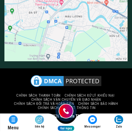
CHÍNH SÁCH THANH TOÁN
CHÍNH SÁCH XỬ LÝ KHIẾU NẠI
CHÍNH SÁCH VẬN CHUYỂN VÀ GIAO NHẬN
CHÍNH SÁCH ĐỔI TRẢ VÀ HOÀN TIỀN
CHÍNH SÁCH BẢO HÀNH
CHÍNH SÁCH BẢO MẬT THÔNG TIN
Copyright 2026 ©
Thảm Thiên Thành
liên hệ
Messenger
Zalo
Menu
Gọi ngay