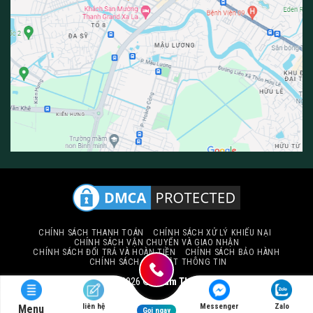
CHÍNH SÁCH THANH TOÁN
CHÍNH SÁCH XỬ LÝ KHIẾU NẠI
CHÍNH SÁCH VẬN CHUYỂN VÀ GIAO NHẬN
CHÍNH SÁCH ĐỔI TRẢ VÀ HOÀN TIỀN
CHÍNH SÁCH BẢO HÀNH
CHÍNH SÁCH BẢO MẬT THÔNG TIN
Copyright 2026 ©
Thảm Thiên Thành
liên hệ
Messenger
Zalo
Menu
Gọi ngay