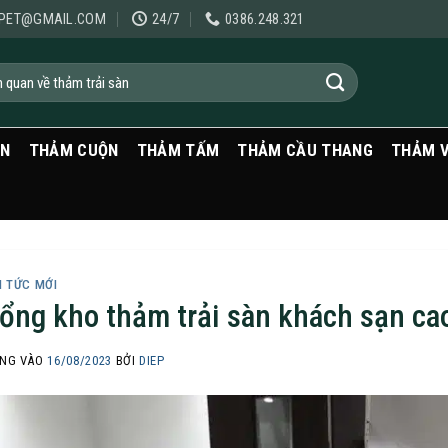
PET@GMAIL.COM
24/7
0386.248.321
ẠN
THẢM CUỘN
THẢM TẤM
THẢM CẦU THANG
THẢM 
N TỨC MỚI
ổng kho thảm trải sàn khách sạn ca
NG VÀO
16/08/2023
BỞI
DIEP