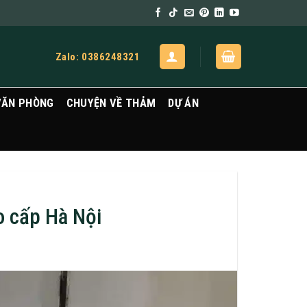
Zalo: 0386248321
VĂN PHÒNG
CHUYỆN VỀ THẢM
DỰ ÁN
o cấp Hà Nội