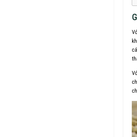
G
Vớ
kh
cá
th
Vớ
ch
ch