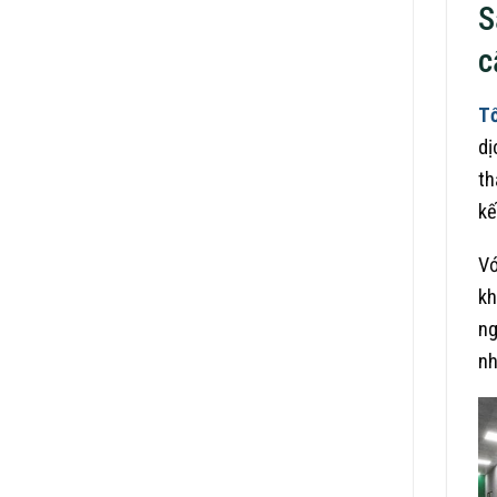
S
c
Tổ
dị
th
kế
Vớ
kh
ng
nh