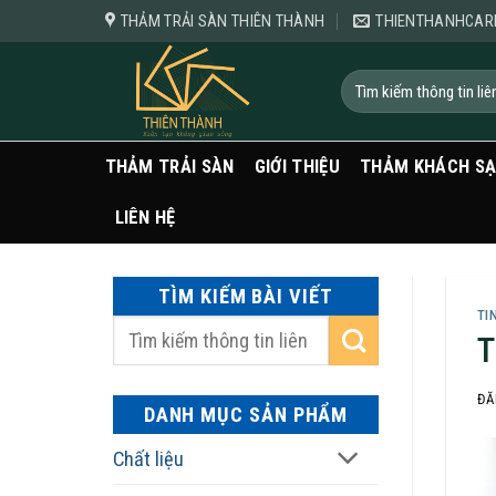
Bỏ
THẢM TRẢI SÀN THIÊN THÀNH
THIENTHANHCAR
qua
nội
Tìm
kiếm:
dung
THẢM TRẢI SÀN
GIỚI THIỆU
THẢM KHÁCH S
LIÊN HỆ
TÌM KIẾM BÀI VIẾT
TI
T
ĐĂ
DANH MỤC SẢN PHẨM
Chất liệu