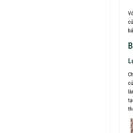
Vớ
củ
bả
B
L
Ch
củ
là
tạ
th