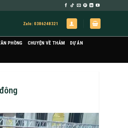
Zalo: 0386248321
VĂN PHÒNG
CHUYỆN VỀ THẢM
DỰ ÁN
 đông