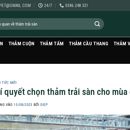
PET@GMAIL.COM
24/7
0386.248.321
ẠN
THẢM CUỘN
THẢM TẤM
THẢM CẦU THANG
THẢM 
N TỨC MỚI
í quyết chọn thảm trải sàn cho mùa
NG VÀO
15/08/2023
BỞI
DIEP