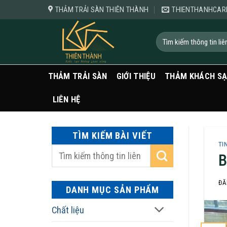
Bỏ
THẢM TRẢI SÀN THIÊN THÀNH
THIENTHANHCAR
qua
nội
Tìm
kiếm:
dung
THẢM TRẢI SÀN
GIỚI THIỆU
THẢM KHÁCH S
LIÊN HỆ
TÌM KIẾM BÀI VIẾT
TI
B
ĐĂ
DANH MỤC SẢN PHẨM
Chất liệu