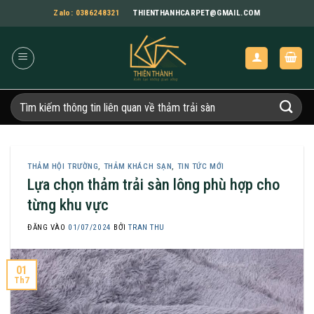
Bỏ
Zalo: 0386248321
THIENTHANHCARPET@GMAIL.COM
qua
nội
dung
Tìm
kiếm:
THẢM HỘI TRƯỜNG
,
THẢM KHÁCH SẠN
,
TIN TỨC MỚI
Lựa chọn thảm trải sàn lông phù hợp cho
từng khu vực
ĐĂNG VÀO
01/07/2024
BỞI
TRAN THU
01
Th7