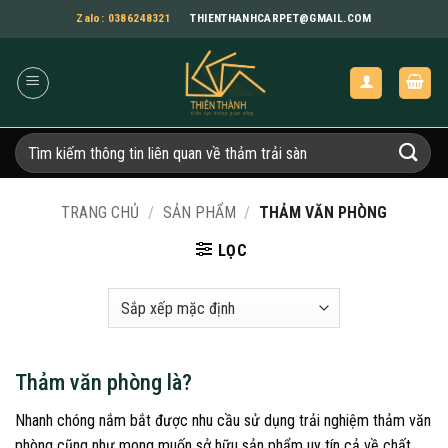
Bỏ
Zalo: 0386248321
THIENTHANHCARPET@GMAIL.COM
qua
nội
dung
Tìm
kiếm:
TRANG CHỦ
/
SẢN PHẨM
/
THẢM VĂN PHÒNG
LỌC
Thảm văn phòng là?
Nhanh chóng nắm bắt được nhu cầu sử dụng trải nghiệm thảm văn
phòng cũng như mong muốn sở hữu sản phẩm uy tín cả về chất