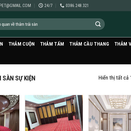
PET@GMAIL.COM
24/7
0386.248.321
ẠN
THẢM CUỘN
THẢM TẤM
THẢM CẦU THANG
THẢM 
 SÀN SỰ KIỆN
Hiển thị tất cả