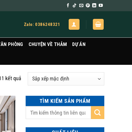
Zalo: 0386248321
VĂN PHÒNG
CHUYỆN VỀ THẢM
DỰ ÁN
 11 kết quả
TÌM KIẾM SẢN PHẨM