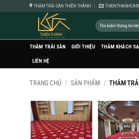
Bỏ
THẢM TRẢI SÀN THIÊN THÀNH
THIENTHANHCAR
qua
nội
Tìm
kiếm:
dung
THẢM TRẢI SÀN
GIỚI THIỆU
THẢM KHÁCH S
LIÊN HỆ
TRANG CHỦ
/
SẢN PHẨM
/
THẢM TRẢI