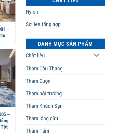
CHẤT LIỆU
Nylon
Sợi len tổng hợp
001 –
kho
DANH MỤC SẢN PHẨM
Chất liệu
Thảm Cầu Thang
Thảm Cuộn
Thảm hội trường
Thảm Khách Sạn
005 –
Thảm lông cừu
Đẳng
 Tốt
Thảm Tấm