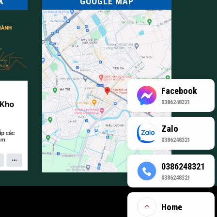
K
GOOGLE MAP
Facebook
0386248321
Zalo
0386248321
0386248321
0386248321
Home