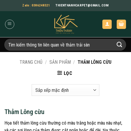
Bỏ
Zalo: 0386248321
THIENTHANHCARPET@GMAIL.COM
qua
nội
dung
Tìm
kiếm:
TRANG CHỦ
/
SẢN PHẨM
/
THẢM LÔNG CỪU
LỌC
Thảm Lông cừu
Họa tiết thảm lông cừu thường có màu trắng hoặc màu nâu nhạt,
và các sợi lông của thảm được cắt ngắn hoặc để dài, tùy thuộc