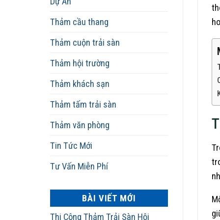
Dự Án
th
Thảm cầu thang
ho
Thảm cuộn trải sàn
Thảm hội trường
Thảm khách sạn
Thảm tấm trải sàn
T
Thảm văn phòng
Tin Tức Mới
Tr
tr
Tư Vấn Miễn Phí
nh
BÀI VIẾT MỚI
Mộ
gi
Thi Công Thảm Trải Sàn Hội