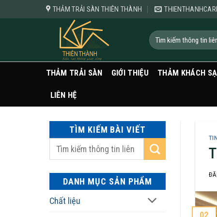
Bỏ
THẢM TRẢI SÀN THIÊN THÀNH
THIENTHANHCAR
qua
nội
Tìm
kiếm:
dung
THẢM TRẢI SÀN
GIỚI THIỆU
THẢM KHÁCH S
LIÊN HỆ
TÌM KIẾM BÀI VIẾT
TI
T
ĐĂ
DANH MỤC SẢN PHẨM
Chất liệu
02