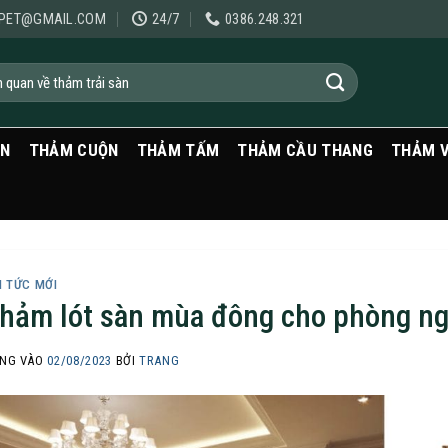
PET@GMAIL.COM
24/7
0386.248.321
ẠN
THẢM CUỘN
THẢM TẤM
THẢM CẦU THANG
THẢM 
N TỨC MỚI
hảm lót sàn mùa đông cho phòng ng
NG VÀO
02/08/2023
BỞI
TRANG