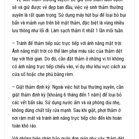
sẽ và giữ được vẻ đẹp ban đầu, việc vệ sinh thảm thường
xuyên là rất quan trọng. Sử dụng máy hút bụi để loại bỏ bụi
bẩn và mảnh vụn trên bề mặt thảm, đặc biệt là vùng nhiều
lưu thông như lối đi. Làm sạch thảm ít nhất 1 lần mỗi tuần.
– Tránh để thảm tiếp xúc trực tiếp với ánh nắng mặt trời:
Ánh nắng mặt trời có thể làm phai màu sắc của thảm dệt
tay với thời gian. Do đó, cần đặt thảm ở những vị trí không
có ánh nắng trực tiếp chiếu vào, ví dụ như khu vực cách xa
cửa sổ hoặc che phủ bằng rèm.
– Giặt thảm định kỳ: Ngoài việc hút bụi thường xuyên, cần
giặt thảm định kỳ (khoảng 6 tháng đến 1 năm) để loại bỏ
các vết bẩn sâu. Sử dụng nước ấm và xà phòng dịu nhẹ,
không dùng chất tẩy rửa mạnh. Sau khi giặt, phơi thảm ở
nơi râm mát và tránh ánh nắng trực tiếp cho đến khi hoàn
toàn khô ráo.
Với những biện pháp bảo quản đơn giản như vậy, thảm dệt