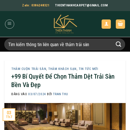
Bỏ
Zalo: 0386248321
THIENTHANHCARPET@GMAIL.COM
qua
nội
dung
Tìm
kiếm:
THẢM CUỘN TRẢI SÀN
,
THẢM KHÁCH SẠN
,
TIN TỨC MỚI
+99 Bí Quyết Để Chọn Thảm Dệt Trải Sàn
Bền Và Đẹp
ĐĂNG VÀO
03/07/2024
BỞI
TRAN THU
03
Th7