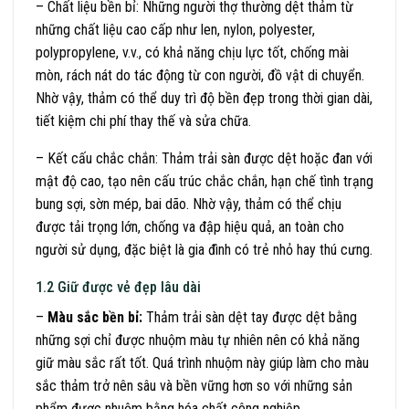
– Chất liệu bền bỉ: Những người thợ thường dệt thảm từ
những chất liệu cao cấp như len, nylon, polyester,
polypropylene, v.v., có khả năng chịu lực tốt, chống mài
mòn, rách nát do tác động từ con người, đồ vật di chuyển.
Nhờ vậy, thảm có thể duy trì độ bền đẹp trong thời gian dài,
tiết kiệm chi phí thay thế và sửa chữa.
– Kết cấu chắc chắn: Thảm trải sàn được dệt hoặc đan với
mật độ cao, tạo nên cấu trúc chắc chắn, hạn chế tình trạng
bung sợi, sờn mép, bai dão. Nhờ vậy, thảm có thể chịu
được tải trọng lớn, chống va đập hiệu quả, an toàn cho
người sử dụng, đặc biệt là gia đình có trẻ nhỏ hay thú cưng.
1.2 Giữ được vẻ đẹp lâu dài
–
Màu sắc bền bỉ:
Thảm trải sàn dệt tay được dệt bằng
những sợi chỉ được nhuộm màu tự nhiên nên có khả năng
giữ màu sắc rất tốt. Quá trình nhuộm này giúp làm cho màu
sắc thảm trở nên sâu và bền vững hơn so với những sản
phẩm được nhuộm bằng hóa chất công nghiệp.