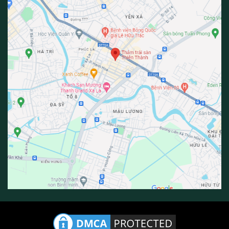
Địa chỉ: 208 lô đất dịch vụ, Khu đô thị Xa La, Hà Đông, Hà Nội,
Việt Nam Hà Nội
0/5
(0 Reviews)
0/5
(0 Reviews)
0/5
(0 Reviews)