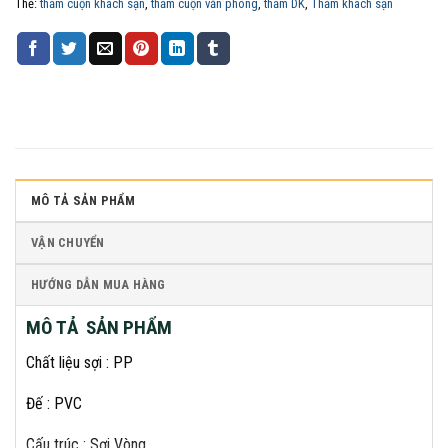
Thẻ:
thảm cuộn khách sạn
,
thảm cuộn văn phòng
,
thảm DK
,
Thảm khách sạn
MÔ TẢ SẢN PHẨM
VẬN CHUYỂN
HƯỚNG DẪN MUA HÀNG
MÔ TẢ SẢN PHẨM
Chất liệu sợi : PP
Đế : PVC
Cấu trúc : Sợi Vòng