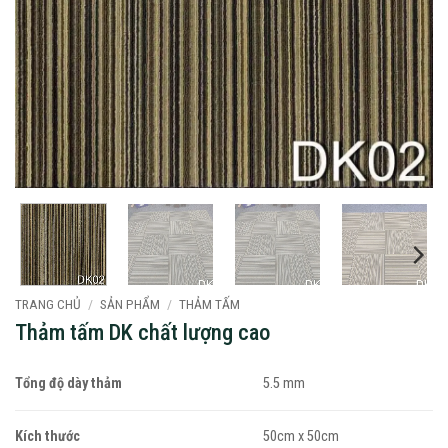
TRANG CHỦ
/
SẢN PHẨM
/
THẢM TẤM
Thảm tấm DK chất lượng cao
Tổng độ dày thảm
5.5 mm
Kích thước
50cm x 50cm