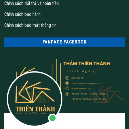
chịu được lực va đập, chịu được tải trọng lớn và không bị
Chính sách đổi trả và hoàn tiền
mài mòn dễ dàng.
Chính sách bảo hành
Giảm tiếng ồn: Thảm tấm có khả năng giảm tiếng ồn đáng
kể, giúp giảm bớt tiếng ồn trong các khu vực đông người,
Chính sách bảo mật thông tin
giúp tạo môi trường làm việc, học tập, nghỉ ngơi thoải mái
hơn.
FANPAGE FACEBOOK
Dễ dàng lắp đặt và vệ sinh: Thảm tấm có thiết kế tiện lợi,
dễ dàng lắp đặt và tháo dỡ, giúp tiết kiệm thời gian và chi
phí. Ngoài ra, thảm tấm DK cũng dễ dàng vệ sinh và bảo
dưỡng, giúp duy trì màu sắc và độ bóng của sản phẩm.
Đa dạng về mẫu mã và màu sắc: Thảm tấm có nhiều mẫu
mã và màu sắc đa dạng, giúp khách hàng có nhiều lựa chọn
phù hợp với nhu cầu sử dụng và phong cách trang trí của
mình.