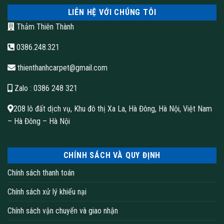
LIÊN HỆ VỚI CHÚNG TÔI
Thảm Thiên Thành
0386.248.321
thienthanhcarpet@gmail.com
Zalo
: 0386 248 321
208 lô đất dịch vụ, Khu đô thị Xa La, Hà Đông, Hà Nội, Việt Nam
– Hà Đông – Hà Nội
Thảm tấm DK cho văn phòng
Lợi ích thảm tấm DK
CHÍNH SÁCH VÀ QUY ĐỊNH
Chống trơn trượt và an toàn: Thảm tấm DK có độ ma sát
Chính sách thanh toán
cao, giúp giảm thiểu nguy cơ trơn trượt và đảm bảo an toàn
Chính sách xử lý khiếu nại
cho người sử dụng.
Chính sách vận chuyển và giao nhận
Chống mài mòn và chịu lực tốt: Thảm tấm có độ bền cao,