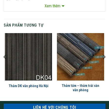
Tổng độ dày : 5mm
Xem thêm
Tổng trọng lượng : 950g/ tấm
Khổ thảm : 100cm x 25cm
SẢN PHẨM TƯƠNG TỰ
Thảm tấm – thảm trải sàn
Thảm DK văn phòng Hà Nội
văn phòng
Thảm Forest cho văn phòng
LIÊN HỆ VỚI CHÚNG TÔI