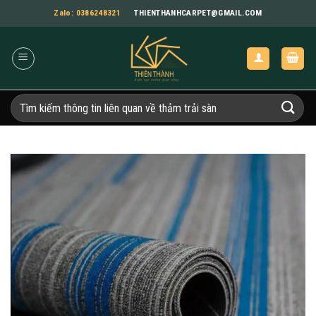
Bỏ
Zalo: 0386248321
THIENTHANHCARPET@GMAIL.COM
qua
nội
dung
Tìm
kiếm: