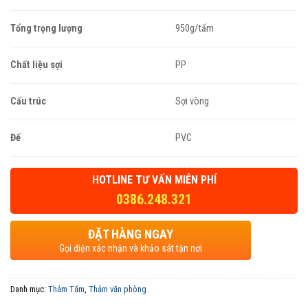
Tổng trọng lượng
950g/tấm
Chất liệu sợi
PP
Cấu trúc
Sợi vòng
Đế
PVC
HOTLINE TƯ VẤN MIỄN PHÍ
0386.248.321
ĐẶT HÀNG NGAY
Gọi điện xác nhận và khảo sát tận nơi
Danh mục:
Thảm Tấm
,
Thảm văn phòng