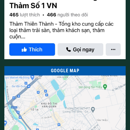
Bạn hãy theo dõi Website
thamthienthanh
và fanpage
Thảm
Thiên Thành
để được cập nhật nhiều thông tin hữu ích hơn
nhé.
___________________________________________________
Thảm Thiên Thành
Hotline: 0386248321
Fanpage:
Thảm Thiên Thành
Địa chỉ: 208 lô đất dịch vụ, Khu đô thị Xa La, Hà Đông, Hà Nội,
Việt Nam Hà Nội
GOOGLE MAP
0/5
(0 Reviews)
0/5
(0 Reviews)
0/5
(0 Reviews)