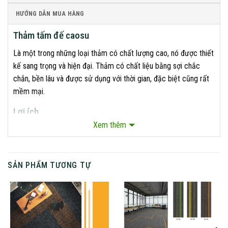
HƯỚNG DẪN MUA HÀNG
Thảm tấm đế caosu
Là một trong những loại thảm có chất lượng cao, nó được thiết
kế sang trọng và hiện đại. Thảm có chất liệu bằng sợi chắc
chắn, bền lâu và được sử dụng với thời gian, đặc biệt cũng rất
mềm mại.
Lợi ích
Xem thêm
Là trải sàn 50×50 còn dùng được vô số không gian khác nhau
nữa như: trải phòng ngủ, phòng bếp; lót khách sạn cao cấp; trải
các căn hộ chung cư cao cấp; trải sàn phòng khách; lót sàn
SẢN PHẨM TƯƠNG TỰ
phòng ngủ; lót quán karaoke; lót các quán cafe; quán trà sữa
ngồi bệt; lót spa; quán bar; câu lạc bộ bida; dùng làm thảm lót
sàn phòng tập thể hình nam nữ giới,…
Độ bền của thảm luôn luôn vượt trội so với các dòng thảm khác
do bởi lớp đế cao su cực kỳ dẻo tốt, chịu được lực lớn nén cao