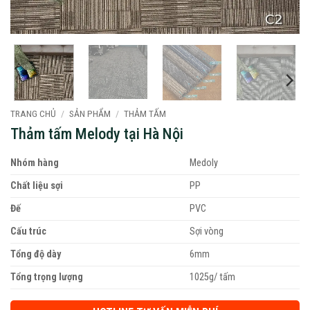
TRANG CHỦ
/
SẢN PHẨM
/
THẢM TẤM
Thảm tấm Melody tại Hà Nội
Nhóm hàng
Medoly
Chất liệu sợi
PP
Đế
PVC
Cấu trúc
Sợi vòng
Tổng độ dày
6mm
Tổng trọng lượng
1025g/ tấm