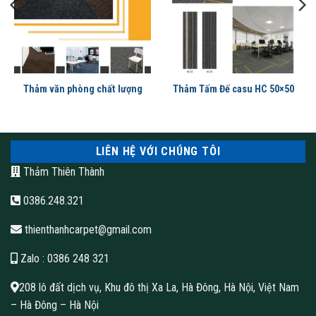
mà khó có thể bị hư hỏng.
Thảm tấm đế caosu có nhiều màu sắc để khách hàng lựa chọn,
hãy lựa chọn kỹ để phù hợp với phong thủy của gia chủ.
Thảm văn phòng chất lượng
Thảm Tấm Đế casu HC 50×50
LIÊN HỆ VỚI CHÚNG TÔI
Thảm Thiên Thành
0386.248.321
thienthanhcarpet@gmail.com
Zalo
: 0386 248 321
Thảm tấm văn phòng
208 lô đất dịch vụ, Khu đô thị Xa La, Hà Đông, Hà Nội, Việt Nam
– Hà Đông – Hà Nội