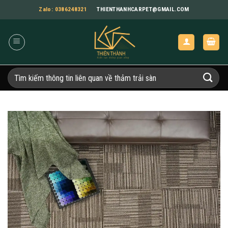
Bỏ
Zalo: 0386248321
THIENTHANHCARPET@GMAIL.COM
qua
nội
dung
Tìm
kiếm: