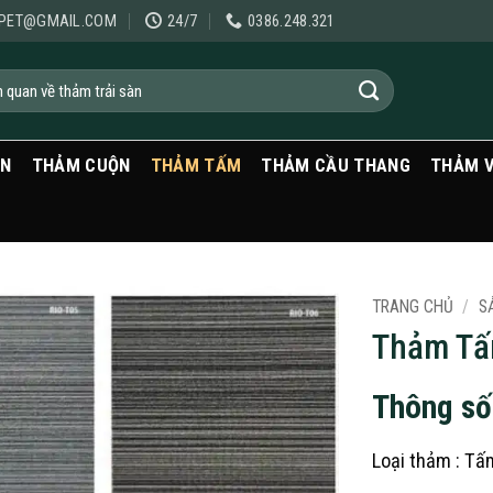
PET@GMAIL.COM
24/7
0386.248.321
ẠN
THẢM CUỘN
THẢM TẤM
THẢM CẦU THANG
THẢM 
TRANG CHỦ
/
S
Thảm Tấ
Thông số
Loại thảm : Tấ