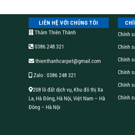
LIÊN HỆ VỚI CHÚNG TÔI
CHÍ
Thảm Thiên Thành
Công năng của thảm tấm đế
Chính s
0386.248.321
Chính s
– Mang lại cho không gian vẻ ngoài sang trọng,
Chính s
thienthanhcarpet@gmail.com
– Ấm áp vào mùa đông, mát mẻ vào mùa hè
Chính s
Zalo
: 0386 248 321
– Dễ dàng vệ sinh chỉ bằng máy hút bụi
Chính s
208 lô đất dịch vụ, Khu đô thị Xa
– Tạo mặt nền êm ái cho đôi chân của bạn
Chính s
La, Hà Đông, Hà Nội, Việt Nam – Hà
Đông – Hà Nội
– Đế cao su có khả năng bám dính cao, chính vì
dụng
Thông số thảm tấm đế cao 