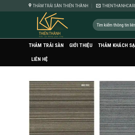
Bỏ
THẢM TRẢI SÀN THIÊN THÀNH
THIENTHANHCAR
qua
nội
Tìm
kiếm:
dung
THẢM TRẢI SÀN
GIỚI THIỆU
THẢM KHÁCH S
LIÊN HỆ