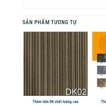
SẢN PHẨM TƯƠNG TỰ
 50×50
Thảm tấm DK chất lượng cao
Th