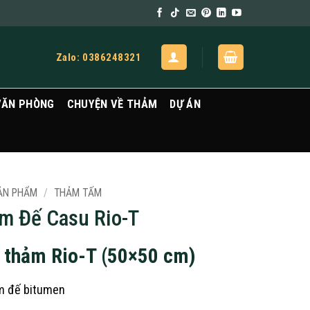
Zalo: 0386248321
VĂN PHÒNG
CHUYỆN VỀ THẢM
DỰ ÁN
ẢN PHẨM
/
THẢM TẤM
m Đế Casu Rio-T
 thảm Rio-T (50×50 cm)
m đế bitumen