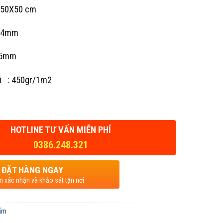
50X50 cm
: 4mm
:5mm
ợi : 450gr/1m2
HOTLINE TƯ VẤN MIỄN PHÍ
0386.248.321
ĐẶT HÀNG NGAY
ện xác nhận và khảo sát tận nơi
ấm