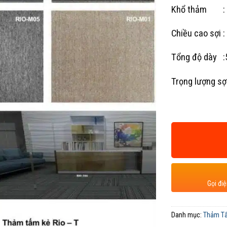
Khổ thảm : 
Chiều cao sợi 
Tổng độ dày 
Trọng lượng s
Gọi đi
Danh mục:
Thảm T