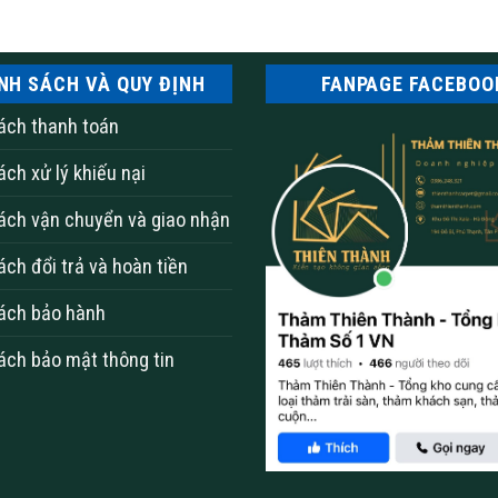
NH SÁCH VÀ QUY ĐỊNH
FANPAGE FACEBOO
 cao su
ách thanh toán
ách xử lý khiếu nại
 lịch sự
ách vận chuyển và giao nhận
ách đổi trả và hoàn tiền
ách bảo hành
ách bảo mật thông tin
 vậy loại thảm này được thiết kế không có viền răng mà không
su (50×50 cm)