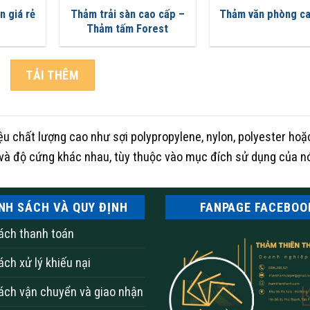
n giá rẻ
Thảm trải sàn cao cấp –
Thảm văn phòng c
Thảm tấm Forest
TẢI THÊM
 chất lượng cao như sợi polypropylene, nylon, polyester hoặ
và độ cứng khác nhau, tùy thuộc vào mục đích sử dụng của n
NH SÁCH VÀ QUY ĐỊNH
FANPAGE FACEBOO
ách thanh toán
ách xử lý khiếu nại
ách vận chuyển và giao nhận