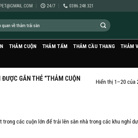
PET@GMAIL.COM
24/7
0386.248.321
ẠN
THẢM CUỘN
THẢM TẤM
THẢM CẦU THANG
THẢM 
 ĐƯỢC GẮN THẺ “THẢM CUỘN
Hiển thị 1–20 của 
 trong các cuộn lớn để trải lên sàn nhà trong các khu nghỉ d