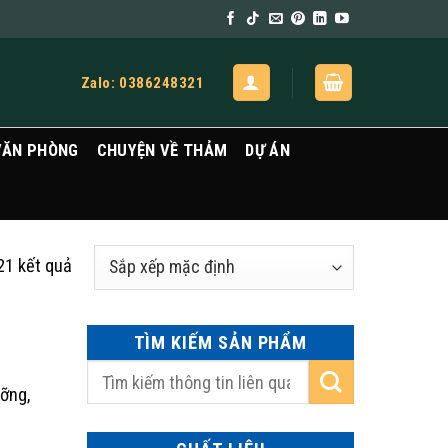
Zalo: 0386248321
VĂN PHÒNG
CHUYỆN VỀ THẢM
DỰ ÁN
21 kết quả
TÌM KIẾM SẢN PHẨM
ưỡng,