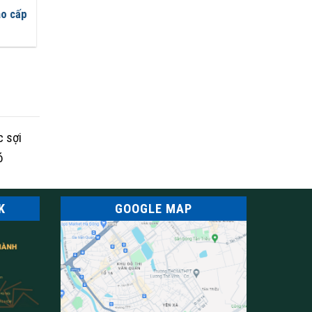
ao cấp
c sợi
ó
K
GOOGLE MAP