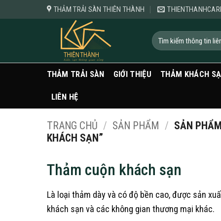
Bỏ
THẢM TRẢI SÀN THIÊN THÀNH
THIENTHANHCAR
qua
nội
Tìm
kiếm:
dung
THẢM TRẢI SÀN
GIỚI THIỆU
THẢM KHÁCH S
LIÊN HỆ
TRANG CHỦ
/
SẢN PHẨM
/
SẢN PHẨM
KHÁCH SẠN”
Thảm cuộn khách sạn
Là loại thảm dày và có độ bền cao, được sản xuất
khách sạn và các không gian thương mại khác.