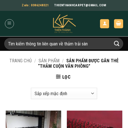
Bỏ
Zalo: 0386248321
THIENTHANHCARPET@GMAIL.COM
qua
nội
dung
Tìm
kiếm:
TRANG CHỦ
/
SẢN PHẨM
/
SẢN PHẨM ĐƯỢC GẮN THẺ
“THẢM CUỘN VĂN PHÒNG”
LỌC