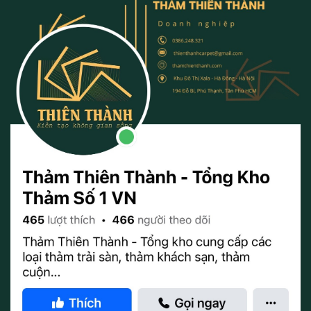
Trọng lượng sợi: 800g/m2
Tổng trọng lượng: 1.700g/m2 ±5%
Chiều cao sợi: 6mm ±5%
Chiều cao thảm: 8mm ±5%
Khổ rộng: 4m
Xuất xứ: Trung Quốc
Ưu Điểm Nổi Bật Của Thảm Trải Sàn TT001