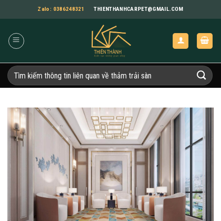
Bỏ
Zalo: 0386248321
THIENTHANHCARPET@GMAIL.COM
qua
nội
dung
Tìm
kiếm: