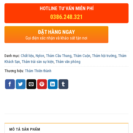
HOTLINE TƯ VẤN MIỄN PHÍ
0386.248.321
ĐẶT HÀNG NGAY
Gọi điện xác nhận và khảo sát tận nơi
Danh mục:
Chất liệu
,
Nylon
,
Thảm Cầu Thang
,
Thảm Cuộn
,
Thảm hội trường
,
Thảm
Khách Sạn
,
Thảm trải sàn sự kiện
,
Thảm văn phòng
Thương hiệu:
Thảm Thiên thành
MÔ TẢ SẢN PHẨM