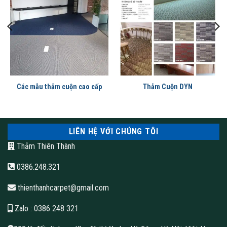
thảm trải sàn hoa văn
Với trọng lượng sợi 800g cùng tổng trọng lượng 1.700g/m2,
thảm TT001 mang lại cảm giác êm chân, giảm tiếng ồn hiệu
quả và tăng tính thẩm mỹ cho không gian. Thiết kế màu sắc
Các mẫu thảm cuộn cao cấp
Thảm Cuộn DYN
trung tính giúp dễ phối hợp với nhiều phong cách nội thất khác
nhau.
LIÊN HỆ VỚI CHÚNG TÔI
Thông số kỹ thuật
Thảm Thiên Thành
0386.248.321
thienthanhcarpet@gmail.com
Zalo
: 0386 248 321