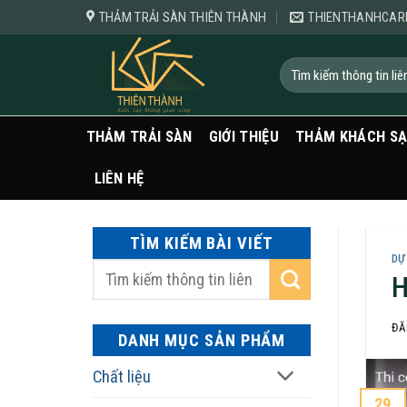
Bỏ
THẢM TRẢI SÀN THIÊN THÀNH
THIENTHANHCAR
qua
nội
Tìm
kiếm:
dung
THẢM TRẢI SÀN
GIỚI THIỆU
THẢM KHÁCH S
LIÊN HỆ
TÌM KIẾM BÀI VIẾT
DỰ
H
ĐĂ
DANH MỤC SẢN PHẨM
Chất liệu
29