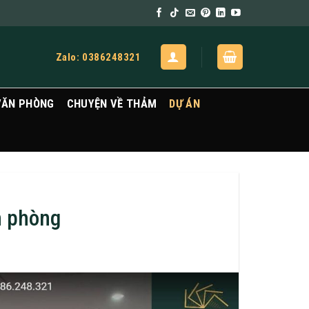
Zalo: 0386248321
VĂN PHÒNG
CHUYỆN VỀ THẢM
DỰ ÁN
n phòng