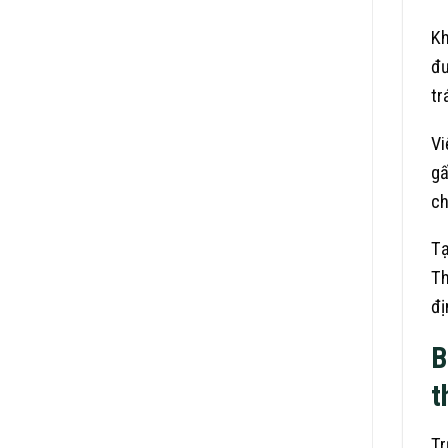
Kh
đư
tr
Vi
gấ
ch
Tạ
Th
đị
B
t
Tr