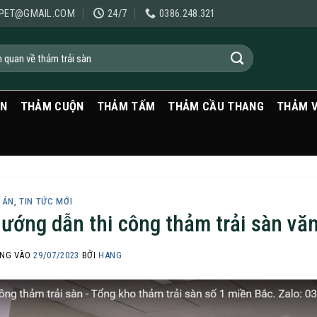
PET@GMAIL.COM
24/7
0386.248.321
ẠN
THẢM CUỘN
THẢM TẤM
THẢM CẦU THANG
THẢM 
 ÁN
,
TIN TỨC MỚI
ướng dẫn thi công thảm trải sàn vă
NG VÀO
29/07/2023
BỞI
HANG