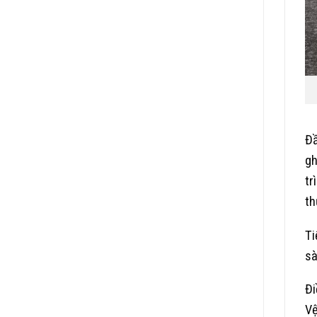
Đầ
gh
tr
th
Ti
sà
Đi
Vệ