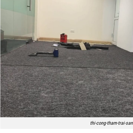
thi-cong-tham-trai-san