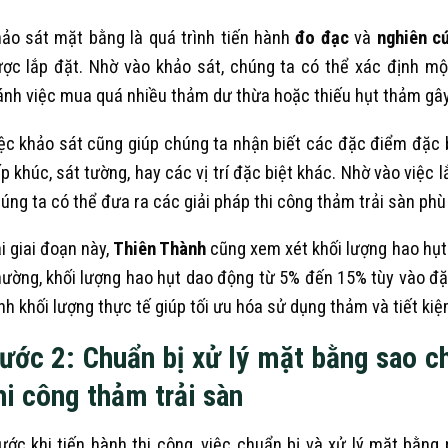
ảo sát mặt bằng là quá trình tiến hành
đo đạc
và
nghiên c
ợc lắp đặt. Nhờ vào khảo sát, chúng ta có thể xác định m
ánh việc mua quá nhiều thảm dư thừa hoặc thiếu hụt thảm gây 
ệc khảo sát cũng giúp chúng ta nhận biết các đặc điểm đặc
p khúc, sát tường, hay các vị trí đặc biệt khác. Nhờ vào việc 
úng ta có thể đưa ra các giải pháp thi công thảm trải sàn phù
i giai đoạn này,
Thiên Thành
cũng xem xét khối lượng hao hụt 
ường, khối lượng hao hụt dao động từ 5% đến 15% tùy vào đặ
nh khối lượng thực tế giúp tối ưu hóa sử dụng thảm và tiết ki
ước 2: Chuẩn bị xử lý mặt bằng sao c
hi công thảm trải sàn
ước khi tiến hành thi công, việc chuẩn bị và xử lý mặt bằ