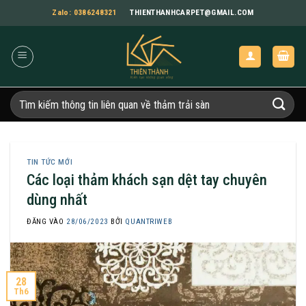
Bỏ
Zalo: 0386248321
THIENTHANHCARPET@GMAIL.COM
qua
nội
dung
Tìm
kiếm:
TIN TỨC MỚI
Các loại thảm khách sạn dệt tay chuyên
dùng nhất
ĐĂNG VÀO
28/06/2023
BỞI
QUANTRIWEB
28
Th6