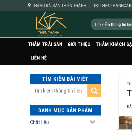
Bỏ
THẢM TRẢI SÀN THIÊN THÀNH
THIENTHANHCAR
qua
nội
Tìm
kiếm:
dung
THẢM TRẢI SÀN
GIỚI THIỆU
THẢM KHÁCH S
LIÊN HỆ
TÌM KIẾM BÀI VIẾT
TH
T
ĐĂ
DANH MỤC SẢN PHẨM
Chất liệu