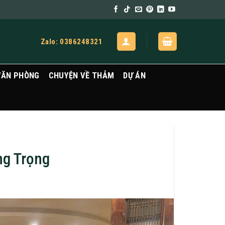
Zalo: 0386248321
VĂN PHÒNG
CHUYỆN VỀ THẢM
DỰ ÁN
ng Trọng