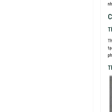
nh
C
T
Th
tạ
ph
T