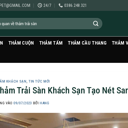
PET@GMAIL.COM
24/7
0386.248.321
ẠN
THẢM CUỘN
THẢM TẤM
THẢM CẦU THANG
THẢM 
ẢM KHÁCH SẠN
,
TIN TỨC MỚI
hảm Trải Sàn Khách Sạn Tạo Nét Sa
NG VÀO
09/07/2023
BỞI
HANG