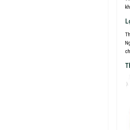
kh
L
Th
Ng
ch
T