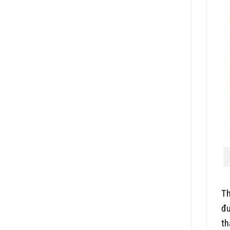
Th
đư
th