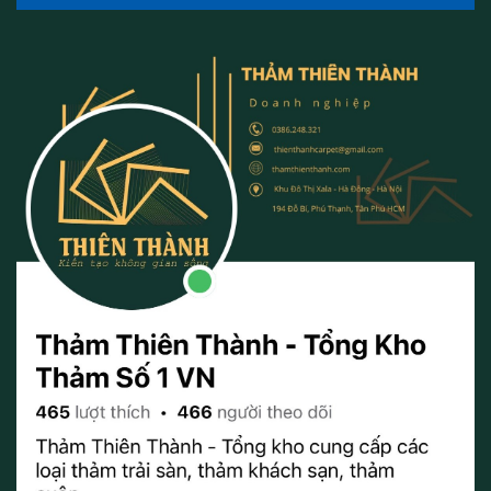
gian trang nhã và bền bỉ, mà còn giúp tiết kiệm thời gian và
công sức trong việc duy trì và làm sạch thảm
Chất liệu làm thảm cuộn
Đặc điểm nổi bật của thảm cuộn là độ dày từ 5,5mm – 7mm.
Điều này đảm bảo rằng thảm không chỉ có chất lượng tốt mà
còn giúp tránh hiện tượng xẹp, lún sau khi sử dụng. Bạn có thể
yên tâm rằng thảm cuộn sẽ luôn giữ được hình dáng và độ căng
trong suốt quá trình sử dụng.