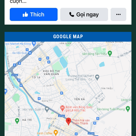
GOOGLE MAP
Ngoài ra khi bạn lựa chọn thảm cuộn thì chắc chắn sẽ có độ
bền cao hơn với những tấm thảm ghép hoặc thảm lông cừu.
Bên cạnh đó thảm cuộn còn có khả năng bị chống sờn, bung
sợi thảm vì thế chúng ta cần phải cẩn thận khi lựa chọn thảm.
Ngoài ra, thảm cuộn còn có mẫu mã với màu sắc khác nhau
thích hợp với từng không gian văn phòng
THẢM THIÊN THÀNH
– có sẵn mẫu thảm tại Hà Nội mọi người
có nhu cầu mua hoặc muốn biết thêm nhiều thông tin hơn về
sản phẩm xin vui lòng liên hệ qua số điện thoại hoặc qua
zalo
???? ??? ???.