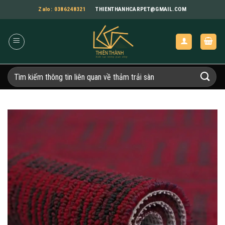
Bỏ
Zalo: 0386248321
THIENTHANHCARPET@GMAIL.COM
qua
nội
dung
Tìm
kiếm: