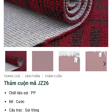
TRANG CHỦ
/
SẢN PHẨM
/
THẢM CUỘN
Thảm cuộn mã JZ26
Chất liệu sợi : PP
Đế : Cước
Cấu trúc : Sợi Vòng