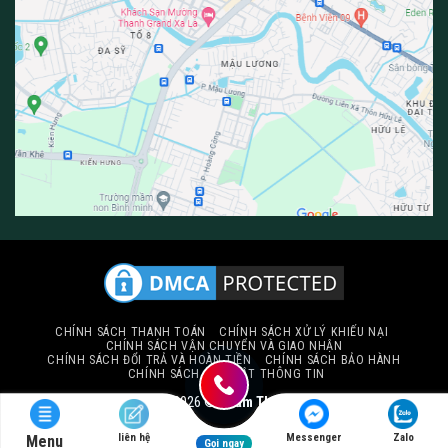
0/5
(0 Reviews)
0/5
(0 Reviews)
0/5
(0 Reviews)
CHÍNH SÁCH THANH TOÁN
CHÍNH SÁCH XỬ LÝ KHIẾU NẠI
CHÍNH SÁCH VẬN CHUYỂN VÀ GIAO NHẬN
CHÍNH SÁCH ĐỔI TRẢ VÀ HOÀN TIỀN
CHÍNH SÁCH BẢO HÀNH
CHÍNH SÁCH BẢO MẬT THÔNG TIN
Copyright 2026 ©
Thảm Thiên Thành
liên hệ
Messenger
Zalo
Menu
Gọi ngay