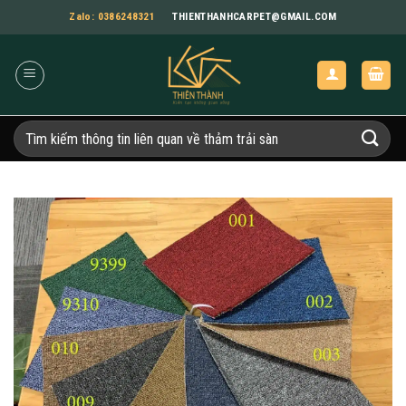
Bỏ
Zalo: 0386248321
THIENTHANHCARPET@GMAIL.COM
qua
nội
dung
Tìm
kiếm: