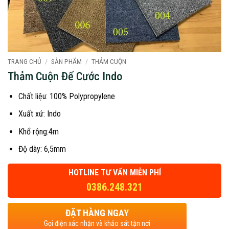
TRANG CHỦ
/
SẢN PHẨM
/
THẢM CUỘN
Thảm Cuộn Đế Cước Indo
Chất liệu: 100% Polypropylene
Xuất xứ: Indo
Khổ rộng:4m
Độ dày: 6,5mm
HOTLINE TƯ VẤN MIỄN PHÍ
0386.248.321
ĐẶT HÀNG NGAY
Gọi điện xác nhận và khảo sát tận nơi