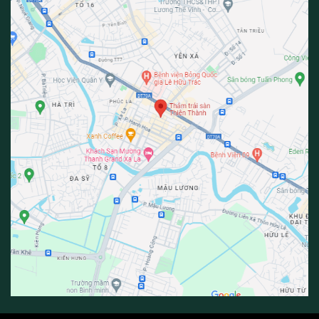
Thảm tấm văn phòng
Bạn hãy theo dõi Website
thamthienthanh
và fanpage
Thảm
Thiên Thành
để được cập nhật nhiều thông tin hữu ích hơn
nhé.
___________________________________________________
Thảm Thiên Thành
Hotline: 0386248321
Fanpage:
Thảm Thiên Thành