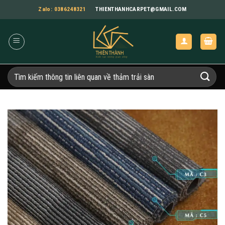
Bỏ
Zalo: 0386248321
THIENTHANHCARPET@GMAIL.COM
qua
nội
dung
Tìm
kiếm: