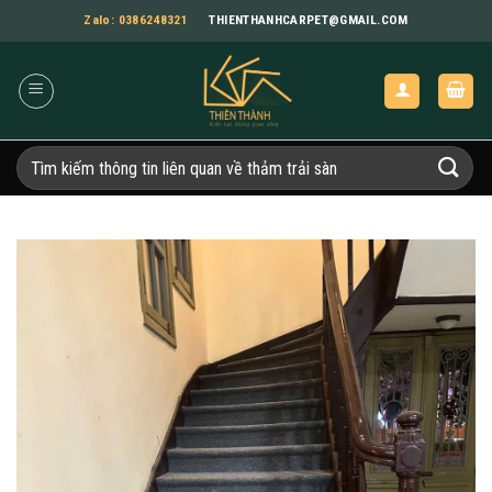
Bỏ
Zalo: 0386248321
THIENTHANHCARPET@GMAIL.COM
qua
nội
dung
Tìm
kiếm: