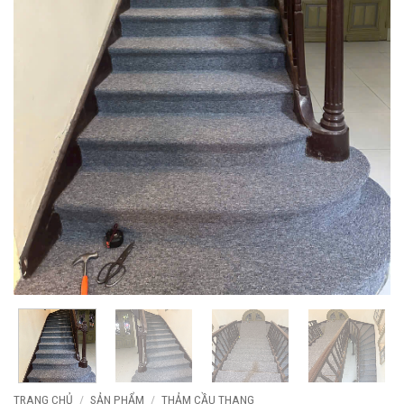
TRANG CHỦ
/
SẢN PHẨM
/
THẢM CẦU THANG