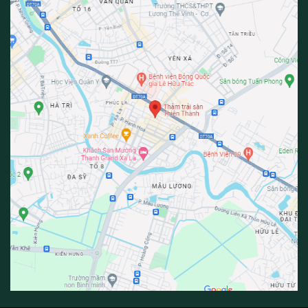
Thảm lót cầu thang màu xám mang phong cách tối giản, phù
hợp với nhà ở hiện đại, biệt thự, khách sạn và văn phòng. Màu
xám còn có ưu điểm che bụi bẩn tốt, giữ không gian luôn gọn
gàng.
Chống Trơn Trượt, Đảm Bảo An Toàn
Bề mặt thảm có độ bám cao, giúp
chống trơn trượt cầu
thang
hiệu quả, hạn chế rủi ro té ngã. Đây là giải pháp an toàn
cho gia đình có người già và trẻ nhỏ.
Chất Liệu Bền Đẹp, Êm Ái
Thảm được làm từ chất liệu bền chắc, sợi thảm dày, tạo cảm
giác êm chân khi di chuyển. Đồng thời, thảm giúp giảm tiếng ồn,
mang lại sự thoải mái trong sinh hoạt hàng ngày.
Ứng Dụng Của Thảm Lót Cầu Thang Màu Xám
Phù Hợp Nhiều Không Gian