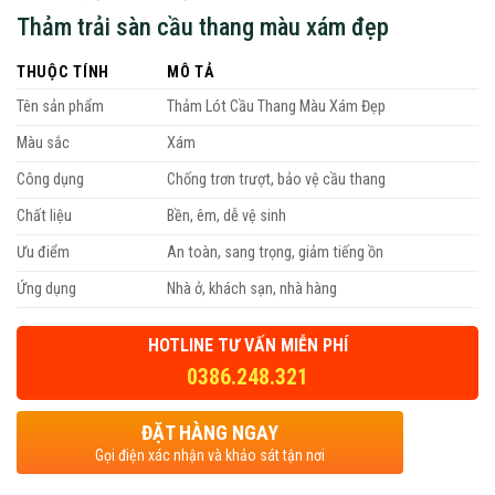
Thảm trải sàn cầu thang màu xám đẹp
THUỘC TÍNH
MÔ TẢ
Tên sản phẩm
Thảm Lót Cầu Thang Màu Xám Đẹp
Màu sắc
Xám
Công dụng
Chống trơn trượt, bảo vệ cầu thang
Chất liệu
Bền, êm, dễ vệ sinh
Ưu điểm
An toàn, sang trọng, giảm tiếng ồn
Ứng dụng
Nhà ở, khách sạn, nhà hàng
HOTLINE TƯ VẤN MIỄN PHÍ
0386.248.321
ĐẶT HÀNG NGAY
Gọi điện xác nhận và khảo sát tận nơi