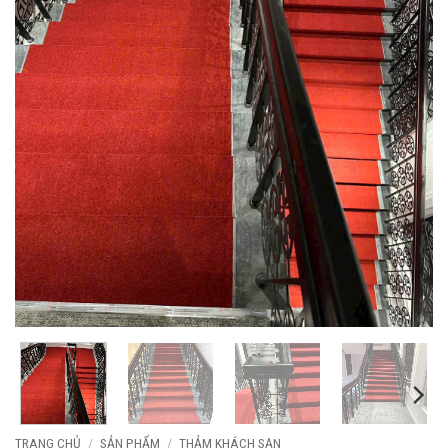
TRANG CHỦ
/
SẢN PHẨM
/
THẢM KHÁCH SẠN