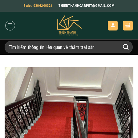
Bỏ
Zalo: 0386248321
THIENTHANHCARPET@GMAIL.COM
qua
nội
dung
Tìm
kiếm: