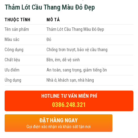
Thảm Lót Cầu Thang Màu Đỏ Đẹp
THUỘC TÍNH
MÔ TẢ
Tên sản phẩm
Thảm Lót Cầu Thang Màu Đỏ Đẹp
Màu sắc
Đỏ
Công dụng
Chống trơn trượt, bảo vệ cầu thang
Chất liệu
Bền, êm, dễ vệ sinh
Ưu điểm
An toàn, sang trọng, giảm tiếng ồn
Ứng dụng
Nhà ở, khách sạn, nhà hàng
HOTLINE TƯ VẤN MIỄN PHÍ
0386.248.321
ĐẶT HÀNG NGAY
Gọi điện xác nhận và khảo sát tận nơi