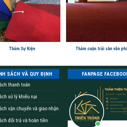
Thảm trải phòng khách sạn
m trải phòng khách sạn Wilton trong n
Thảm Sự Kiện
Thảm cuộn trải sàn văn p
cho ngành công nghiệp du lịch với nhiều lợi ích đáng kể. Với 
ẳng cấp cho các khách sạn, nhà nghỉ mà còn có khả năng tạo 
NH SÁCH VÀ QUY ĐỊNH
FANPAGE FACEBOO
lton là tính linh hoạt trong thiết kế. Thảm trải phòng này c
ách thanh toán
hoa văn truyền thống đến thiết kế hiện đại và độc đáo. Điều 
ách xử lý khiếu nại
ách vận chuyển và giao nhận
ách đổi trả và hoàn tiền