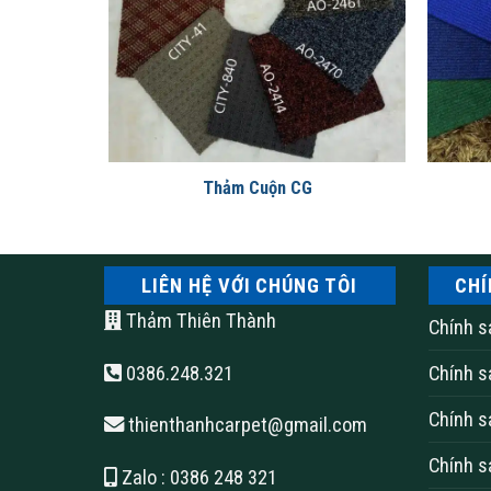
Lợi ích của việc sử dụng thả
3A
Thảm Cuộn CG
Thảm khách sạn Wilton là một lựa chọn lý tưởng 
Wilton không chỉ mang lại sự sang trọng và đ
của khách hàng.
LIÊN HỆ VỚI CHÚNG TÔI
CHÍ
Một trong những ưu điểm quan trọng của thảm Wi
Thảm Thiên Thành
Chính s
và phong cách của từng khách sạn, từ các mẫu 
0386.248.321
Chính s
hút sự chú ý từ du khách.
Chính s
thienthanhcarpet@gmail.com
Chính s
Zalo
: 0386 248 321