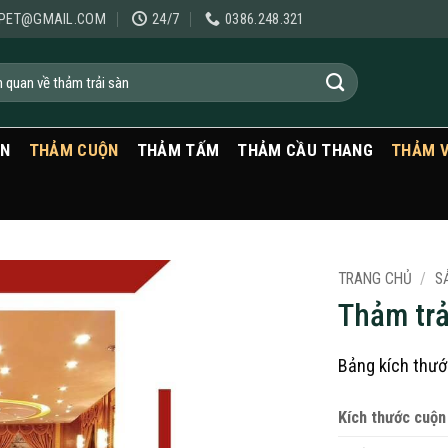
PET@GMAIL.COM
24/7
0386.248.321
ẠN
THẢM CUỘN
THẢM TẤM
THẢM CẦU THANG
THẢM 
TRANG CHỦ
/
S
Thảm trả
Bảng kích thướ
Kích thước cuộn