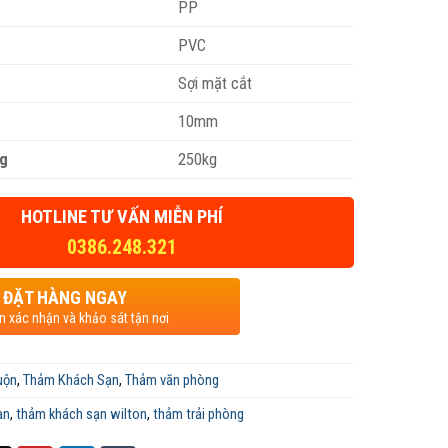
PP
PVC
Sợi mặt cắt
10mm
ng
250kg
HOTLINE TƯ VẤN MIỄN PHÍ
0386.248.321
ĐẶT HÀNG NGAY
ện xác nhận và khảo sát tận nơi
uộn
,
Thảm Khách Sạn
,
Thảm văn phòng
ạn
,
thảm khách sạn wilton
,
thảm trải phòng