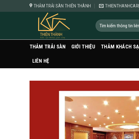
Bỏ
THẢM TRẢI SÀN THIÊN THÀNH
THIENTHANHCAR
qua
nội
Tìm
kiếm:
dung
THẢM TRẢI SÀN
GIỚI THIỆU
THẢM KHÁCH S
LIÊN HỆ