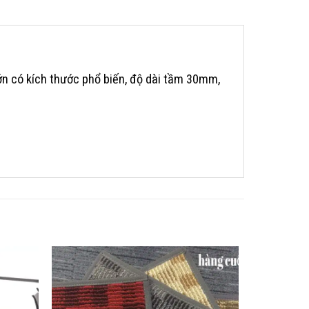
ớn có kích thước phổ biến, độ dài tầm 30mm,
 từ 5,5mm -7mm sẽ giúp bạn tạo được chất
hì chắc chắn sẽ có độ bền cao hơn với những
thế chúng ta cần phải cẩn thận khi lựa chọn