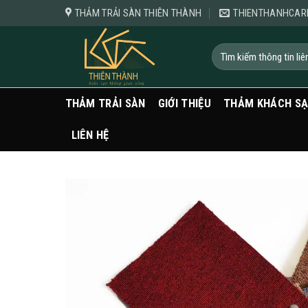
Bỏ
THẢM TRẢI SÀN THIÊN THÀNH
THIENTHANHCAR
qua
nội
Tìm
kiếm:
dung
THẢM TRẢI SÀN
GIỚI THIỆU
THẢM KHÁCH S
LIÊN HỆ