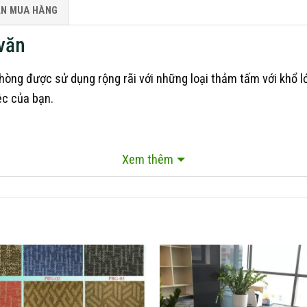
ẪN MUA HÀNG
văn
òng được sử dụng rộng rãi với những loại thảm tấm với khổ l
ệc của bạn.
Xem thêm
nhựa PVC và 100% PP. Những loại thảm cuộn thường có độ dày
g cách nhiệt tốt nhất. Ngoài ra khi bạn lựa chọn thảm cuộn t
 thảm cuộn còn có khả năng bị chống sờn, bung sợi thảm vì 
 văn đa dạng thích hợp với từng không gian văn phòng