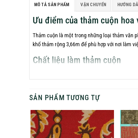
MÔ TẢ SẢN PHẨM
VẬN CHUYỂN
HƯỚNG D
Ưu điểm của thảm cuộn hoa 
Thảm cuộn là một trong những loại thảm văn ph
khổ thảm rộng 3,66m để phù hợp với nơi làm vi
Chất liệu làm thảm cuộn
Thảm cuộn là sản phẩm từ chất liệu chính là 
lượng cho thảm không bị xẹp, lún và có khả năn
tấm thảm ghép hoặc thảm lông cừu. Bên cạnh đó
SẢN PHẨM TƯƠNG TỰ
thảm. Ngoài ra, thảm cuộn còn có mẫu mã, hoa