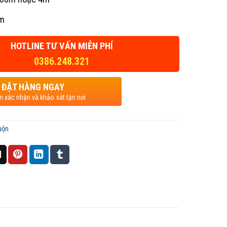
mm
HOTLINE TƯ VẤN MIỄN PHÍ
0386.248.321
ĐẶT HÀNG NGAY
ện xác nhận và khảo sát tận nơi
uộn