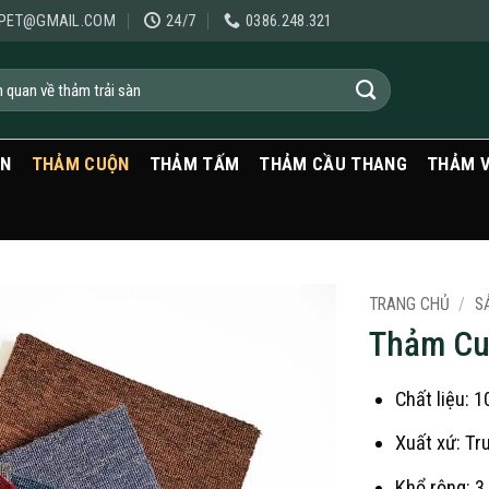
PET@GMAIL.COM
24/7
0386.248.321
ẠN
THẢM CUỘN
THẢM TẤM
THẢM CẦU THANG
THẢM 
TRANG CHỦ
/
S
Thảm Cu
Chất liệu: 
Xuất xứ: Tr
Khổ rộng: 