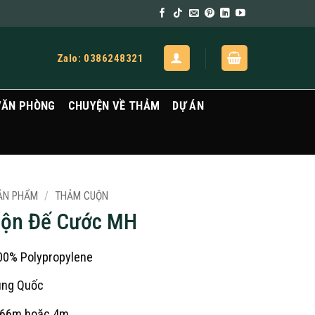
Zalo: 0386248321
VĂN PHÒNG
CHUYỆN VỀ THẢM
DỰ ÁN
ẢN PHẨM
/
THẢM CUỘN
ộn Đế Cước MH
100% Polypropylene
ung Quốc
3,66m hoặc 4m