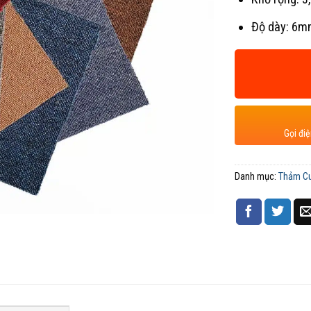
Độ dày: 6
Gọi đi
Danh mục:
Thảm C