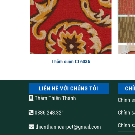
6
Thảm cuộn CL603A
LIÊN HỆ VỚI CHÚNG TÔI
CHÍ
Thảm Thiên Thành
Chính s
0386.248.321
Chính s
Chính s
thienthanhcarpet@gmail.com