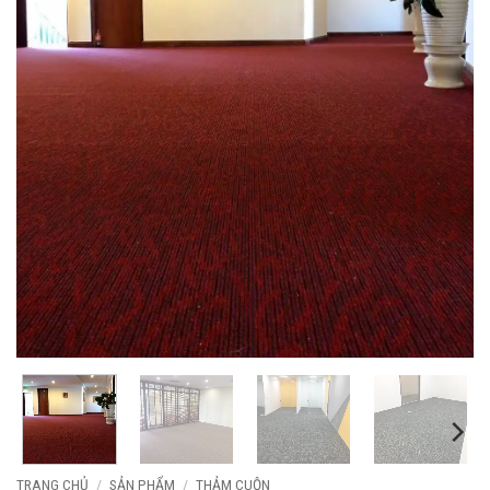
TRANG CHỦ
/
SẢN PHẨM
/
THẢM CUỘN