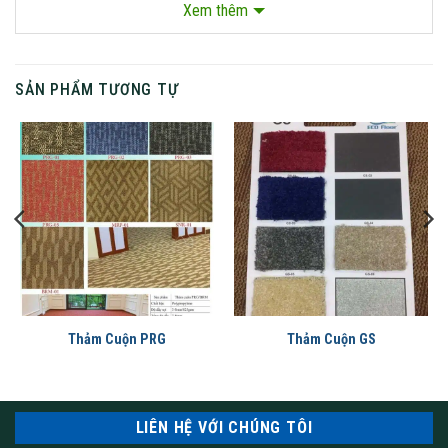
Thảm cuộn Crest series được nhập khẩu chính hãng tại UAE với
Xem thêm
chất liệu dày dặn, sợi nhân tạo cao cấp, đảm bảo độ thẳng và
đều tuyệt đối cho từng nút dệt với bề mặt hoàn thiện vết ghép
có tiêu chuẩn cao.
SẢN PHẨM TƯƠNG TỰ
Thảm Cuộn PRG
Thảm Cuộn GS
tham cuon cao cap cua thamthienthanh
LIÊN HỆ VỚI CHÚNG TÔI