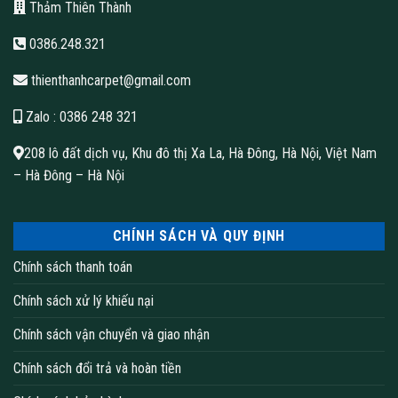
Thảm Thiên Thành
Thảm cuộn Crest series có thiết kế sử dụng được linh hoạt
0386.248.321
trong cả công trình văn phòng và khách sạn, dễ dàng phối màu
mang lại sự hiện đại sang trọng cũng như cắt theo kích cỡ
thienthanhcarpet@gmail.com
mong muốn mà vẫn đảm bảo không rụng sợi, êm chân và dễ
Zalo
: 0386 248 321
dàng vệ sinh.
Thông số sản phẩm Thảm cuộn Crest series
208 lô đất dịch vụ, Khu đô thị Xa La, Hà Đông, Hà Nội, Việt Nam
– Hà Đông – Hà Nội
CHÍNH SÁCH VÀ QUY ĐỊNH
Chính sách thanh toán
Chính sách xử lý khiếu nại
Thảm cuộn
Chính sách vận chuyển và giao nhận
Chính sách đổi trả và hoàn tiền
Loại sợi 3.66M