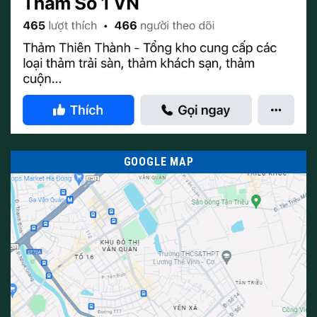
THẢM THIÊN THÀNH
– có sẵn mẫu thảm tại Hà Nội mọi người
có nhu cầu mua hoặc muốn biết thêm nhiều thông tin hơn về
sản phẩm xin vui lòng liên hệ qua số điện thoại hoặc qua zalo
???? ??? ???.
0/5
(0 Reviews)
0/5
(0 Reviews)
GOOGLE MAP
0/5
(0 Reviews)