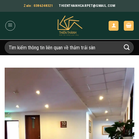
Bỏ
Zalo: 0386248321
THIENTHANHCARPET@GMAIL.COM
qua
nội
dung
Tìm
kiếm: