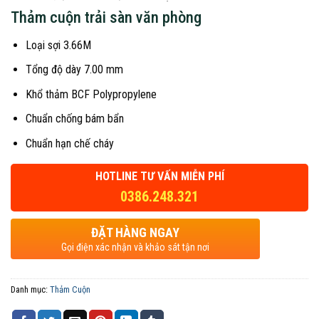
Thảm cuộn trải sàn văn phòng
Loại sợi 3.66M
Tổng độ dày 7.00 mm
Khổ thảm BCF Polypropylene
Chuẩn chống bám bẩn
Chuẩn hạn chế cháy
HOTLINE TƯ VẤN MIỄN PHÍ
0386.248.321
ĐẶT HÀNG NGAY
Gọi điện xác nhận và khảo sát tận nơi
Danh mục:
Thảm Cuộn