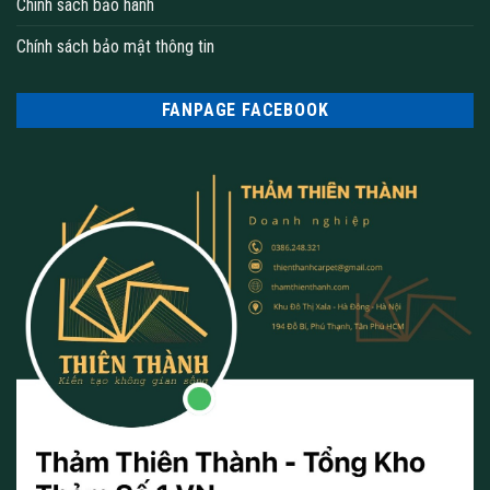
Chính sách bảo hành
Tổng độ dày 7.00 mm
Chính sách bảo mật thông tin
Khổ thảm BCF Polypropylene
Chuẩn chống bám bẩn
FANPAGE FACEBOOK
Chuẩn hạn chế cháy
Chất liệu làm thảm cuộn
Thảm cuộn là sản phẩm từ chất liệu chính là nhựa PVC và 100%
PP. Những loại thảm cuộn thường có độ dày từ 5,5mm -7mm
sẽ giúp bạn tạo được chất lượng cho thảm không bị xẹp, lún và
có khả năng cách nhiệt tốt nhất.
Ngoài ra khi bạn lựa chọn thảm cuộn thì chắc chắn sẽ có độ
bền cao hơn với những tấm thảm ghép hoặc thảm lông cừu.
Bên cạnh đó thảm cuộn còn có khả năng bị chống sờn, bung
sợi thảm vì thế chúng ta cần phải cẩn thận khi lựa chọn thảm.
Ngoài ra, thảm cuộn còn có mẫu mã, hoa văn đa dạng thích hợp
với từng không gian văn phòng