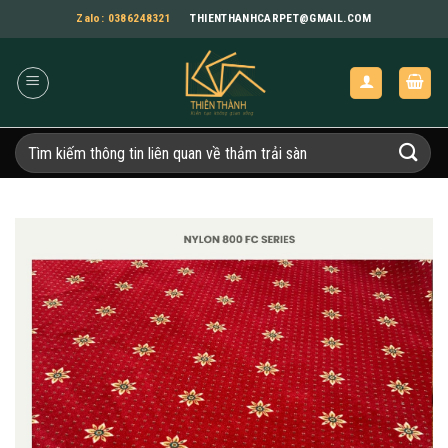
Bỏ
Zalo: 0386248321
THIENTHANHCARPET@GMAIL.COM
qua
nội
dung
Tìm
kiếm: