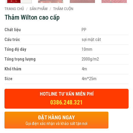
TRANG CHỦ
/
SẢN PHẨM
/
THẢM CUỘN
Thảm Wilton cao cấp
Chất liệu
PP
Cấu trúc
sợi mặt cắt
Tổng độ dày
10mm
Tổng trọng lượng
2000g/m2
Khổ thảm
4m
Size
4m*25m
HOTLINE TƯ VẤN MIỄN PHÍ
0386.248.321
ĐẶT HÀNG NGAY
Gọi điện xác nhận và khảo sát tận nơi