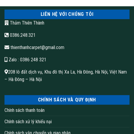
LIÊN HỆ VỚI CHÚNG TÔI
Thảm Thiên Thành
0386.248.321
thienthanhcarpet@gmail.com
Zalo
: 0386 248 321
208 lô đất dịch vụ, Khu đô thị Xa La, Hà Đông, Hà Nội, Việt Nam
– Hà Đông – Hà Nội
tham-lot-trai-san
CHÍNH SÁCH VÀ QUY ĐỊNH
Tại sao nên chọn thảm Wilton cho không gian nội
Chính sách thanh toán
thất của bạn?
Chính sách xử lý khiếu nại
Một trong những lý do hàng đầu để chọn thảm Wilton là vẻ đẹp
Chính sách vận chuyển và giao nhận