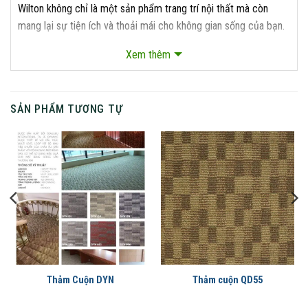
Wilton không chỉ là một sản phẩm trang trí nội thất mà còn
mang lại sự tiện ích và thoải mái cho không gian sống của bạn.
Với công nghệ sản xuất tiên tiến, các sợi thảm Wilton được tạo
Xem thêm
ra từ những sợi tổng hợp chất lượng cao, giúp nó có khả năng
chống mài mòn và bền vững theo thời gian. Đặc biệt, quy trình
sản xuất của thảm Wilton cũng đảm bảo rằng các họa tiết và
SẢN PHẨM TƯƠNG TỰ
hoa văn được tái tạo chi tiết và sống động.
Thảm Cuộn DYN
Thảm cuộn QD55