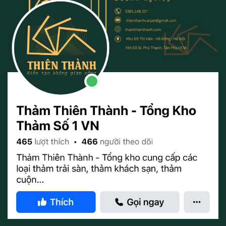
Thảm nylon in hoa – Thảm khách sạn
Thảm nylon in hoa được sử dụng rộng rãi trong các khu vực có
tần suất đi lại cao như văn phòng, khách sạn, sân bay, siêu thị,