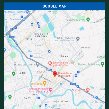
trường học, bệnh viện và các khu vực công cộng khác. Với
GOOGLE MAP
nhiều mẫu mã và kiểu dáng khác nhau, thảm nylon in hoa có thể
được lựa chọn để phù hợp với nhu cầu và phong cách của từng
không gian.
Tạo cảm giác êm chân, giữ âm tốt
Với trọng lượng sợi 1000g/m2 mang lại một độ dày tốt nhất,
thiết kế sợi mặt cắt rất mịn đảm bảo không bị gãy sợi của
thảm in sợi Nylon giúp cho đôi chân cảm giác êm ái, thoải mái
khi sử dụng. Ngoài ra, thảm còn được thiết kế với những độ dày
khác nhau, tương ứng với trọng lượng sợi thảm mang đến sự
lựa chọn đa dạng cho người dùng.
Tuy nhiên, khi lựa chọn thảm in sợi Nylon nên ưu tiên chọn loại
có độ dày cao vì độ dày càng cao, trọng lượng sợi càng lớn thì
cũng mang lại độ êm, ấm, độ bền cao hơn so với những loại
thảm mỏng.
Các tính năng ưu việt khác