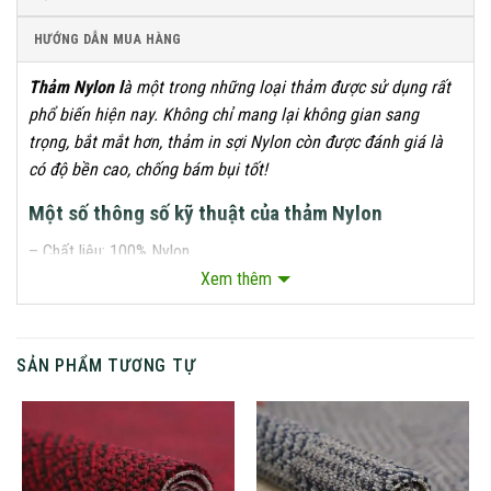
HƯỚNG DẪN MUA HÀNG
Thảm Nylon l
à một trong những loại thảm được sử dụng rất
phổ biến hiện nay. Không chỉ mang lại không gian sang
trọng, bắt mắt hơn, thảm in sợi Nylon còn được đánh giá là
có độ bền cao, chống bám bụi tốt!
Một số thông số kỹ thuật của thảm Nylon
– Chất liệu: 100% Nylon.
Xem thêm
– Màu sắc: tùy chọn.
– Kích thước: theo cuộn, rộng 4m, dài 25m.
SẢN PHẨM TƯƠNG TỰ
– Chiều cao sợi: 7mm – 11mm.
– Đế: làm từ sợi pp.
– Trọng lượng sợi: 1000g/m2.