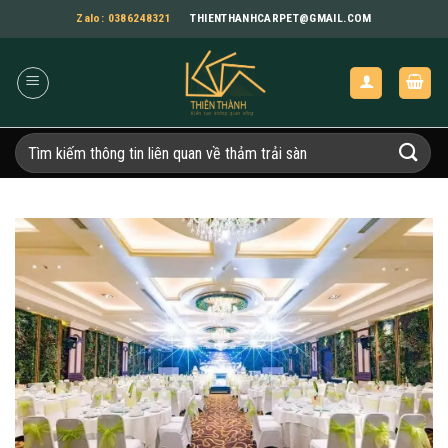
Bỏ
Zalo: 0386248321
THIENTHANHCARPET@GMAIL.COM
qua
nội
dung
Tìm
kiếm: