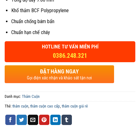
Khổ thảm BCF Polypropylene
Chuẩn chống bám bẩn
Chuẩn hạn chế cháy
HOTLINE TƯ VẤN MIỄN PHÍ
0386.248.321
ĐẶT HÀNG NGAY
Gọi điện xác nhận và khảo sát tận nơi
Danh mục:
Thảm Cuộn
Thẻ:
thảm cuộn
,
thảm cuộn cao cấp
,
thảm cuộn giá rẻ