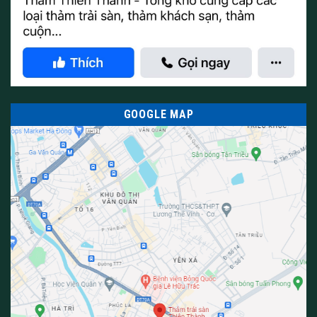
sản phẩm xin vui lòng liên hệ qua số điện thoại hoặc qua zalo
???? ??? ???.
0/5
(0 Reviews)
0/5
(0 Reviews)
GOOGLE MAP
0/5
(0 Reviews)