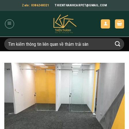
Bỏ
Zalo: 0386248321
THIENTHANHCARPET@GMAIL.COM
qua
nội
dung
Tìm
kiếm: