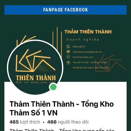
Chuẩn chống bám bẩn
FANPAGE FACEBOOK
Chuẩn hạn chế cháy
Chất liệu làm thảm cuộn
Thảm cuộn là sản phẩm từ chất liệu chính là nhựa PVC và 100%
PP. Những loại thảm cuộn thường có độ dày từ 5,5mm -7mm
sẽ giúp bạn tạo được chất lượng cho thảm không bị xẹp, lún và
có khả năng cách nhiệt tốt nhất.
Ngoài ra khi bạn lựa chọn thảm cuộn thì chắc chắn sẽ có độ
bền cao hơn với những tấm thảm ghép hoặc thảm lông cừu.
Bên cạnh đó thảm cuộn còn có khả năng bị chống sờn, bung
sợi thảm vì thế chúng ta cần phải cẩn thận khi lựa chọn thảm.
Ngoài ra, thảm cuộn còn có mẫu mã, hoa văn đa dạng thích hợp
với từng không gian văn phòng
THẢM THIÊN THÀNH
– có sẵn mẫu thảm tại Hà Nội mọi người
có nhu cầu mua hoặc muốn biết thêm nhiều thông tin hơn về