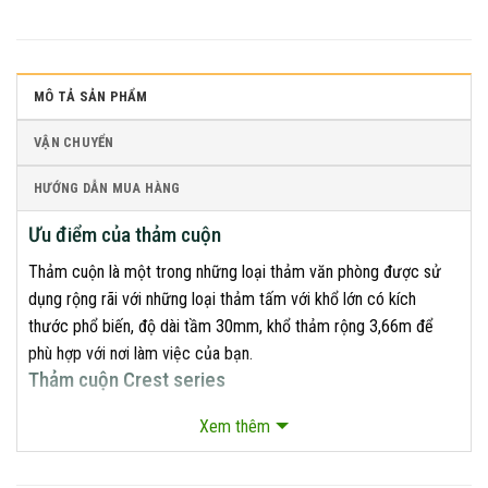
MÔ TẢ SẢN PHẨM
VẬN CHUYỂN
HƯỚNG DẪN MUA HÀNG
Ưu điểm của thảm cuộn
Thảm cuộn là một trong những loại thảm văn phòng được sử
dụng rộng rãi với những loại thảm tấm với khổ lớn có kích
thước phổ biến, độ dài tầm 30mm, khổ thảm rộng 3,66m để
phù hợp với nơi làm việc của bạn.
Thảm cuộn Crest series
Thảm cuộn Crest series được nhập khẩu chính hãng tại UAE với
Xem thêm
chất liệu dày dặn, sợi nhân tạo cao cấp, đảm bảo độ thẳng và
đều tuyệt đối cho từng nút dệt với bề mặt hoàn thiện vết ghép