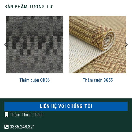
có tiêu chuẩn cao.
SẢN PHẨM TƯƠNG TỰ
Thảm cuộn QD36
Thảm cuộn BG55
tham cuon cao cap cua thamthienthanh
LIÊN HỆ VỚI CHÚNG TÔI
Thảm Thiên Thành
Thảm cuộn Crest series có thiết kế sử dụng được linh hoạt
0386.248.321
trong cả công trình văn phòng và khách sạn, dễ dàng phối màu