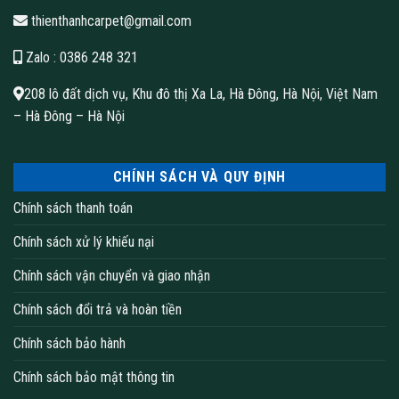
mang lại sự hiện đại sang trọng cũng như cắt theo kích cỡ
thienthanhcarpet@gmail.com
mong muốn mà vẫn đảm bảo không rụng sợi, êm chân và dễ
Zalo
: 0386 248 321
dàng vệ sinh.
Thông số sản phẩm Thảm cuộn Crest series
208 lô đất dịch vụ, Khu đô thị Xa La, Hà Đông, Hà Nội, Việt Nam
– Hà Đông – Hà Nội
CHÍNH SÁCH VÀ QUY ĐỊNH
Chính sách thanh toán
Chính sách xử lý khiếu nại
Thảm cuộn
Chính sách vận chuyển và giao nhận
Chính sách đổi trả và hoàn tiền
Loại sợi 3.66M
Chính sách bảo hành
Tổng độ dày 7.00 mm
Chính sách bảo mật thông tin
Khổ thảm BCF Polypropylene