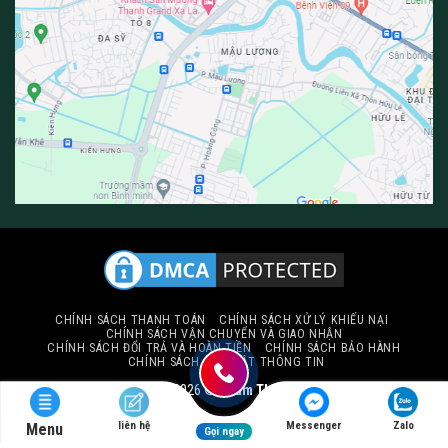
CHÍNH SÁCH THANH TOÁN
CHÍNH SÁCH XỬ LÝ KHIẾU NẠI
CHÍNH SÁCH VẬN CHUYỂN VÀ GIAO NHẬN
CHÍNH SÁCH ĐỔI TRẢ VÀ HOÀN TIỀN
CHÍNH SÁCH BẢO HÀNH
CHÍNH SÁCH BẢO MẬT THÔNG TIN
Copyright 2026 ©
Thảm Thiên Thành
liên hệ
Messenger
Zalo
Menu
Gọi ngay