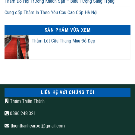
Thảm Đỏ Hội Trường Khách Sạn – Biểu Tượng Sang Trọng
Cung cấp Thảm In Theo Yêu Cầu Cao Cấp Hà Nội
SẢN PHẨM VỪA XEM
Thảm Lót Cầu Thang Màu Đỏ Đẹp
LIÊN HỆ VỚI CHÚNG TÔI
Thảm Thiên Thành
0386.248.321
thienthanhcarpet@gmail.com