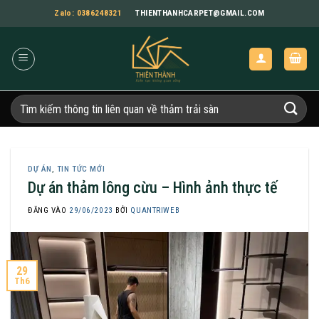
Bỏ
Zalo: 0386248321
THIENTHANHCARPET@GMAIL.COM
qua
nội
dung
Tìm
kiếm:
DỰ ÁN
,
TIN TỨC MỚI
Dự án thảm lông cừu – Hình ảnh thực tế
ĐĂNG VÀO
29/06/2023
BỞI
QUANTRIWEB
29
Th6