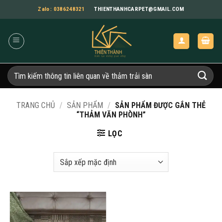
Bỏ
Zalo: 0386248321
THIENTHANHCARPET@GMAIL.COM
qua
nội
dung
Tìm
kiếm:
TRANG CHỦ
/
SẢN PHẨM
/
SẢN PHẨM ĐƯỢC GẮN THẺ
“THẢM VĂN PHÒNH”
LỌC