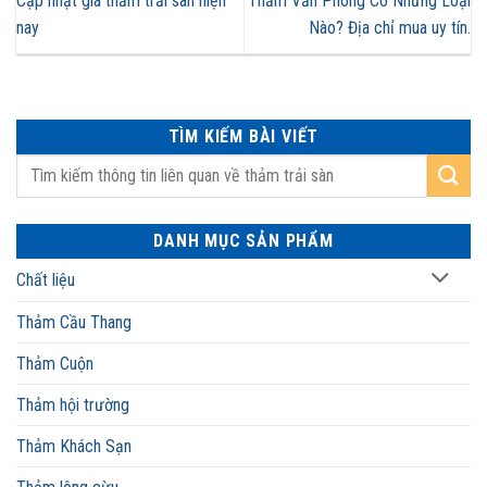
Cập nhật giá thảm trải sàn hiện
Thảm Văn Phòng Có Những Loại
nay
Nào? Địa chỉ mua uy tín.
TÌM KIẾM BÀI VIẾT
DANH MỤC SẢN PHẨM
Chất liệu
Thảm Cầu Thang
Thảm Cuộn
Thảm hội trường
Thảm Khách Sạn