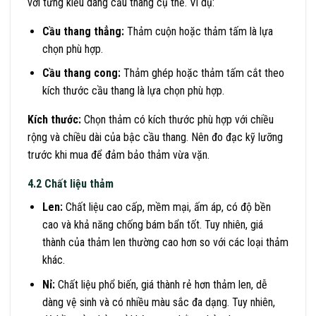
với từng kiểu dáng cầu thang cụ thể. Ví dụ:
Cầu thang thẳng:
Thảm cuộn hoặc thảm tấm là lựa
chọn phù hợp.
Cầu thang cong:
Thảm ghép hoặc thảm tấm cắt theo
kích thước cầu thang là lựa chọn phù hợp.
Kích thước:
Chọn thảm có kích thước phù hợp với chiều
rộng và chiều dài của bậc cầu thang. Nên đo đạc kỹ lưỡng
trước khi mua để đảm bảo thảm vừa vặn.
4.2 Chất liệu thảm
Len:
Chất liệu cao cấp, mềm mại, ấm áp, có độ bền
cao và khả năng chống bám bẩn tốt. Tuy nhiên, giá
thành của thảm len thường cao hơn so với các loại thảm
khác.
Nỉ:
Chất liệu phổ biến, giá thành rẻ hơn thảm len, dễ
dàng vệ sinh và có nhiều màu sắc đa dạng. Tuy nhiên,