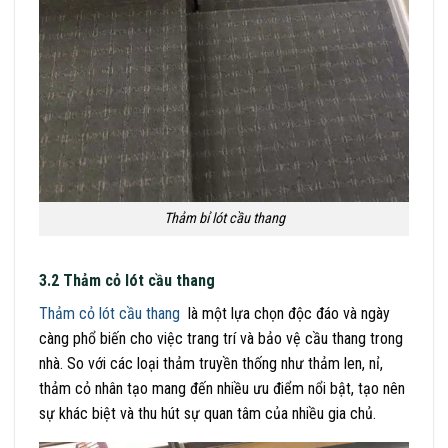
Thảm bỉ lót cầu thang
3.2 Thảm cỏ lót cầu thang
Thảm cỏ lót cầu thang
là một lựa chọn độc đáo và ngày
càng phổ biến cho việc trang trí và bảo vệ cầu thang trong
nhà. So với các loại thảm truyền thống như thảm len, nỉ,
thảm cỏ nhân tạo mang đến nhiều ưu điểm nổi bật, tạo nên
sự khác biệt và thu hút sự quan tâm của nhiều gia chủ.