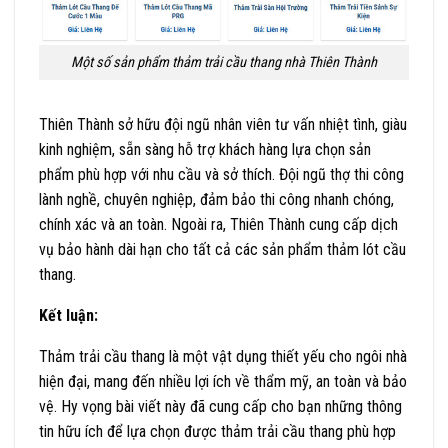
Một số sản phẩm thảm trải cầu thang nhà Thiên Thành
Thiên Thành sở hữu đội ngũ nhân viên tư vấn nhiệt tình, giàu
kinh nghiệm, sẵn sàng hỗ trợ khách hàng lựa chọn sản
phẩm phù hợp với nhu cầu và sở thích. Đội ngũ thợ thi công
lành nghề, chuyên nghiệp, đảm bảo thi công nhanh chóng,
chính xác và an toàn. Ngoài ra, Thiên Thành cung cấp dịch
vụ bảo hành dài hạn cho tất cả các sản phẩm thảm lót cầu
thang.
Kết luận:
Thảm trải cầu thang là một vật dụng thiết yếu cho ngôi nhà
hiện đại, mang đến nhiều lợi ích về thẩm mỹ, an toàn và bảo
vệ. Hy vọng bài viết này đã cung cấp cho bạn những thông
tin hữu ích để lựa chọn được thảm trải cầu thang phù hợp