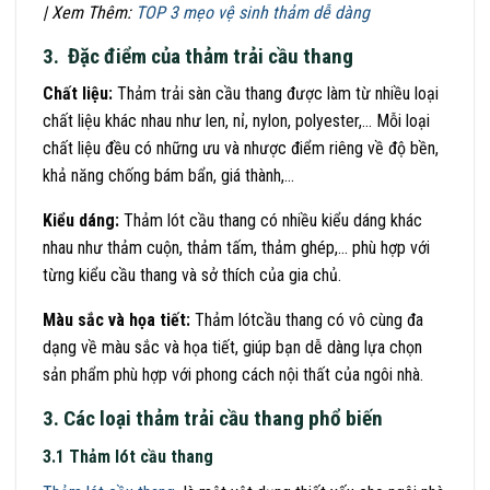
| Xem Thêm:
TOP 3 mẹo vệ sinh thảm dễ dàng
3. Đặc điểm của thảm trải cầu thang
Chất liệu:
Thảm trải sàn cầu thang được làm từ nhiều loại
chất liệu khác nhau như len, nỉ, nylon, polyester,… Mỗi loại
chất liệu đều có những ưu và nhược điểm riêng về độ bền,
khả năng chống bám bẩn, giá thành,…
Kiểu dáng:
Thảm lót cầu thang có nhiều kiểu dáng khác
nhau như thảm cuộn, thảm tấm, thảm ghép,… phù hợp với
từng kiểu cầu thang và sở thích của gia chủ.
Màu sắc và họa tiết:
Thảm lótcầu thang có vô cùng đa
dạng về màu sắc và họa tiết, giúp bạn dễ dàng lựa chọn
sản phẩm phù hợp với phong cách nội thất của ngôi nhà.
3. Các loại thảm trải cầu thang phổ biến
3.1 Thảm lót cầu thang