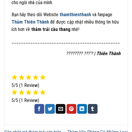
cho ngôi nhà của mình.
Bạn hãy theo dõi Website
thamthienthanh
và fanpage
Thảm Thiên Thành
để được cập nhật nhiều thông tin hữu
ích hơn về
thảm trải cầu thang
nhé!
______________________________________________
???????? ???’?
| Thiên Thành
5/5
(1 Review)
5/5
(1 Review)