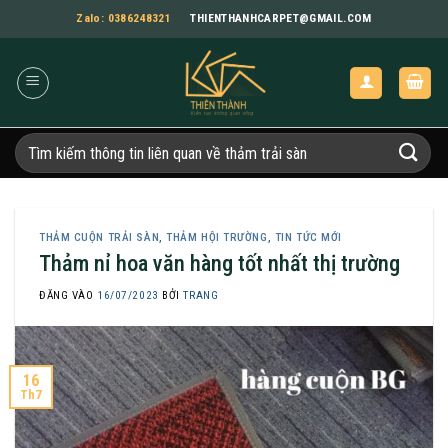
Bỏ
Zalo: 0386248321
THIENTHANHCARPET@GMAIL.COM
qua
nội
dung
Tìm
kiếm:
THẢM CUỘN TRẢI SÀN
,
THẢM HỘI TRƯỜNG
,
TIN TỨC MỚI
Thảm nỉ hoa văn hàng tốt nhất thị trường
ĐĂNG VÀO
16/07/2023
BỞI
TRANG
16
Th7