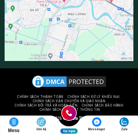
CHÍNH SÁCH THANH TOÁN
CHÍNH SÁCH XỬ LÝ KHIẾU NẠI
CHÍNH SÁCH VẬN CHUYỂN VÀ GIAO NHẬN
CHÍNH SÁCH ĐỔI TRẢ VÀ HOÀN TIỀN
CHÍNH SÁCH BẢO HÀNH
CHÍNH SÁCH BẢO MẬT THÔNG TIN
Copyright 2026 ©
Thảm Thiên Thành
liên hệ
Messenger
Zalo
Menu
Gọi ngay