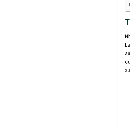
T
Nh
La
sự
đư
xu