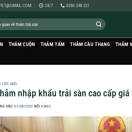
PET@GMAIL.COM
24/7
0386.248.321
ẠN
THẢM CUỘN
THẢM TẤM
THẢM CẦU THANG
THẢM 
N TỨC MỚI
hảm nhập khẩu trải sàn cao cấp giá 
NG VÀO
07/08/2023
BỞI
HANG