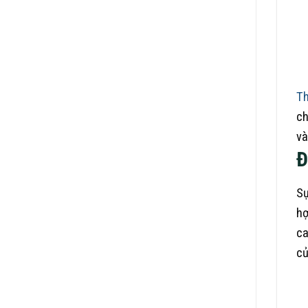
Th
ch
và
Đ
Sự
hợ
ca
củ