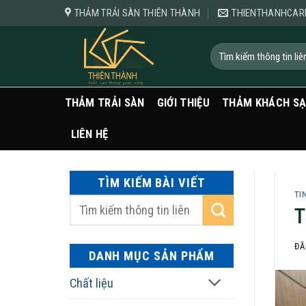
Bỏ
THẢM TRẢI SÀN THIÊN THÀNH
THIENTHANHCAR
qua
nội
Tìm
kiếm:
dung
THẢM TRẢI SÀN
GIỚI THIỆU
THẢM KHÁCH S
LIÊN HỆ
TÌM KIẾM BÀI VIẾT
TI
T
ĐĂ
DANH MỤC SẢN PHẨM
Chất liệu