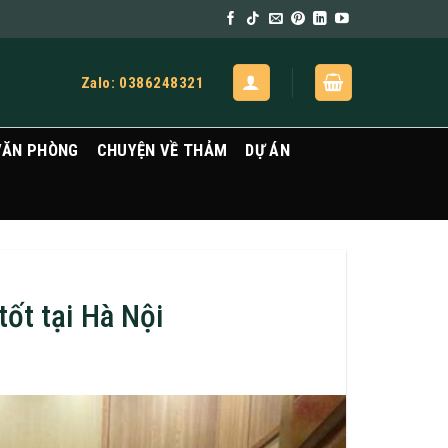
Zalo: 0386248321
VĂN PHÒNG
CHUYỆN VỀ THẢM
DỰ ÁN
tốt tại Hà Nội