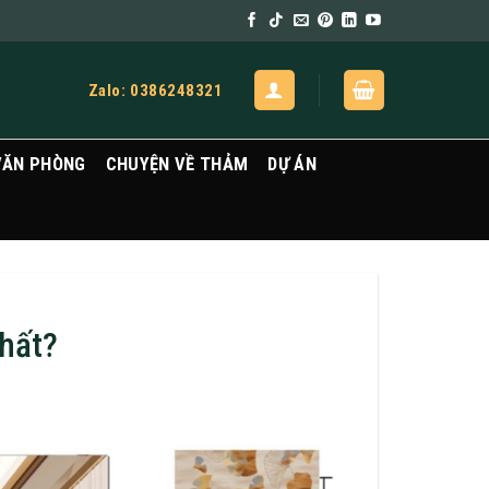
Zalo: 0386248321
VĂN PHÒNG
CHUYỆN VỀ THẢM
DỰ ÁN
nhất?