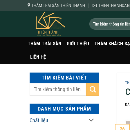
Bỏ
THẢM TRẢI SÀN THIÊN THÀNH
THIENTHANHCAR
qua
nội
Tìm
kiếm:
dung
THẢM TRẢI SÀN
GIỚI THIỆU
THẢM KHÁCH S
LIÊN HỆ
TÌM KIẾM BÀI VIẾT
TH
C
ĐĂ
DANH MỤC SẢN PHẨM
Chất liệu
26