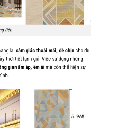
g tiệc
mang lại
cảm giác thoải mái, dễ chịu
cho du
y thời tiết lạnh giá. Việc sử dụng những
ng gian ấm áp, êm ái
mà còn thể hiện sự
mình.