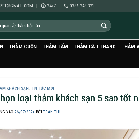
PET@GMAIL.COM
24/7
0386.248.321
ẠN
THẢM CUỘN
THẢM TẤM
THẢM CẦU THANG
THẢM 
ẢM KHÁCH SẠN
,
TIN TỨC MỚI
họn loại thảm khách sạn 5 sao tốt 
NG VÀO
26/07/2024
BỞI
TRAN THU