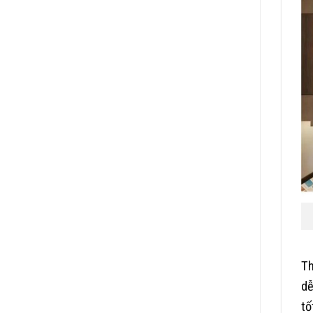
Th
dễ
tố