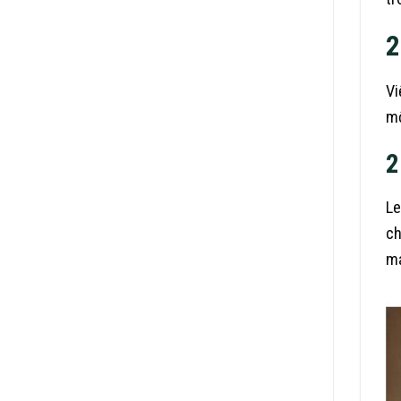
2
Vi
mộ
2
Le
ch
m