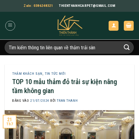
Bỏ
Zalo: 0386248321
THIENTHANHCARPET@GMAIL.COM
qua
nội
dung
Tìm
kiếm:
THẢM KHÁCH SẠN
,
TIN TỨC MỚI
TOP 10 mẫu thảm đỏ trải sự kiện nâng
tầm không gian
ĐĂNG VÀO
21/07/2024
BỞI
TRAN THANH
21
Th7