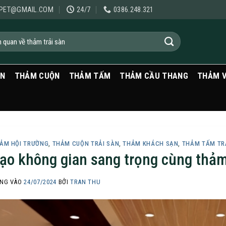
PET@GMAIL.COM
24/7
0386.248.321
ẠN
THẢM CUỘN
THẢM TẤM
THẢM CẦU THANG
THẢM 
ẢM HỘI TRƯỜNG
,
THẢM CUỘN TRẢI SÀN
,
THẢM KHÁCH SẠN
,
THẢM TẤM TR
ạo không gian sang trọng cùng thả
NG VÀO
24/07/2024
BỞI
TRAN THU