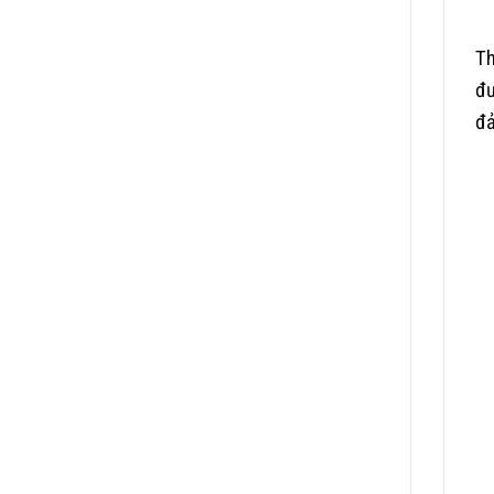
Th
đư
đả