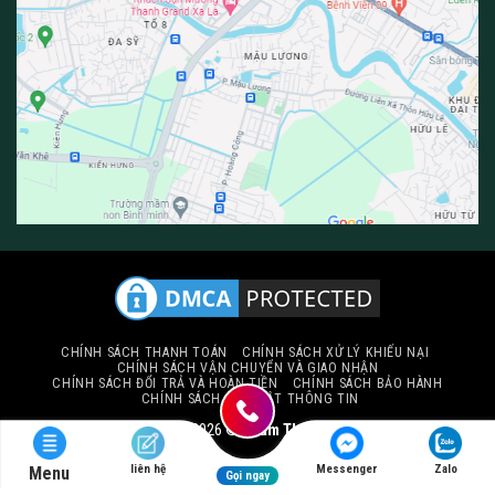
CHÍNH SÁCH THANH TOÁN
CHÍNH SÁCH XỬ LÝ KHIẾU NẠI
CHÍNH SÁCH VẬN CHUYỂN VÀ GIAO NHẬN
CHÍNH SÁCH ĐỔI TRẢ VÀ HOÀN TIỀN
CHÍNH SÁCH BẢO HÀNH
CHÍNH SÁCH BẢO MẬT THÔNG TIN
Copyright 2026 ©
Thảm Thiên Thành
liên hệ
Messenger
Zalo
Menu
Gọi ngay