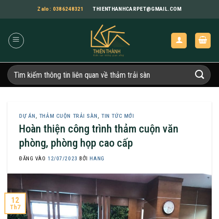
Bỏ
Zalo: 0386248321
THIENTHANHCARPET@GMAIL.COM
qua
nội
dung
Tìm
kiếm:
DỰ ÁN
,
THẢM CUỘN TRẢI SÀN
,
TIN TỨC MỚI
Hoàn thiện công trình thảm cuộn văn
phòng, phòng họp cao cấp
ĐĂNG VÀO
12/07/2023
BỞI
HANG
12
Th7