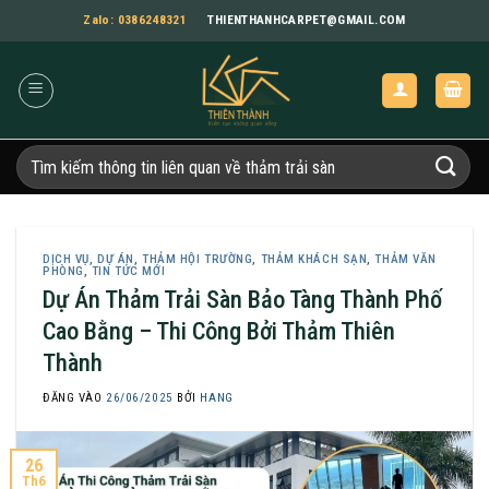
Bỏ
Zalo: 0386248321
THIENTHANHCARPET@GMAIL.COM
qua
nội
dung
Tìm
kiếm:
DỊCH VỤ
,
DỰ ÁN
,
THẢM HỘI TRƯỜNG
,
THẢM KHÁCH SẠN
,
THẢM VĂN
PHÒNG
,
TIN TỨC MỚI
Dự Án Thảm Trải Sàn Bảo Tàng Thành Phố
Cao Bằng – Thi Công Bởi Thảm Thiên
Thành
ĐĂNG VÀO
26/06/2025
BỞI
HANG
26
Th6