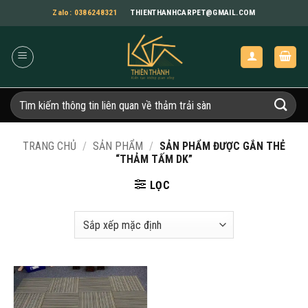
Bỏ
Zalo: 0386248321
THIENTHANHCARPET@GMAIL.COM
qua
nội
dung
Tìm
kiếm:
TRANG CHỦ
/
SẢN PHẨM
/
SẢN PHẨM ĐƯỢC GẮN THẺ
“THẢM TẤM DK”
LỌC