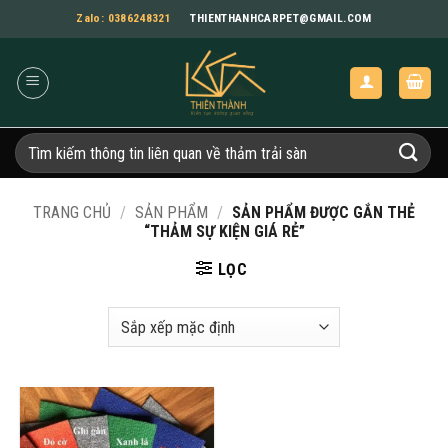
Bỏ
Zalo: 0386248321
THIENTHANHCARPET@GMAIL.COM
qua
nội
dung
Tìm
kiếm:
TRANG CHỦ
/
SẢN PHẨM
/
SẢN PHẨM ĐƯỢC GẮN THẺ
“THẢM SỰ KIỆN GIÁ RẺ”
LỌC