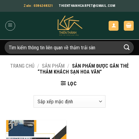
Bỏ
Zalo: 0386248321
THIENTHANHCARPET@GMAIL.COM
qua
nội
dung
Tìm
kiếm:
TRANG CHỦ
/
SẢN PHẨM
/
SẢN PHẨM ĐƯỢC GẮN THẺ
“THẢM KHÁCH SẠN HOA VĂN”
LỌC