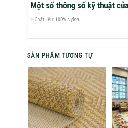
Một số thông số kỹ thuật củ
– Chất liệu: 100% Nylon.
– Màu sắc: tùy chọn.
– Kích thước: theo cuộn, rộng 4m, dài 25m.
SẢN PHẨM TƯƠNG TỰ
– Chiều cao sợi: 7mm – 11mm.
– Đế: làm từ sợi pp.
– Trọng lượng sợi: 1000g/m2.
– Tiêu chuẩn: ISO9001
Họa tiết thiết kế