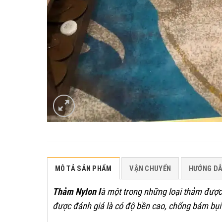
MÔ TẢ SẢN PHẨM
VẬN CHUYỂN
HƯỚNG D
Thảm Nylon l
à một trong những loại thảm được 
được đánh giá là có độ bền cao, chống bám bụi 