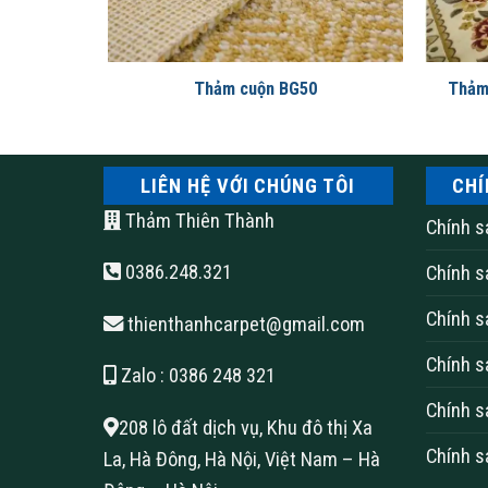
Thảm in sợi Nylon có thể được thiết kế theo s
theo đúng nhu cầu hay sở thích của cá nhân mì
Bên cạnh đó, các loại thảm in sợi Nylon được đá
 sàn
Thảm cuộn BG50
Thảm 
phẩm có thể mang lại sự độc đáo, cá tính riên
Đặc biệt, những họa tiết khó
LIÊN HỆ VỚI CHÚNG TÔI
CHÍ
dụng phương pháp in đồng bộ
Thảm Thiên Thành
Chính s
về chất lượng Châu Âu.
0386.248.321
Chính s
Độ bền cao
Chính s
thienthanhcarpet@gmail.com
Chính s
Đế thảm được làm từ sợi PP dệt chắc chắn, giú
Zalo
: 0386 248 321
liệu bền đẹp, tốt, thiết kế sản xuất sợi được d
Chính s
208 lô đất dịch vụ, Khu đô thị Xa
tối đa của thảm trải sàn có thể lên đến 10- 15
Chính s
La, Hà Đông, Hà Nội, Việt Nam – Hà