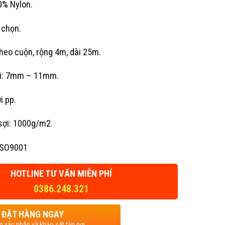
0% Nylon.
 chọn.
theo cuộn, rộng 4m, dài 25m.
ợi: 7mm – 11mm.
i pp.
sợi: 1000g/m2.
ISO9001
HOTLINE TƯ VẤN MIỄN PHÍ
0386.248.321
ĐẶT HÀNG NGAY
ện xác nhận và khảo sát tận nơi