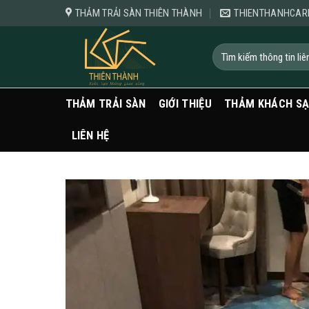
Bỏ
THẢM TRẢI SÀN THIÊN THÀNH
THIENTHANHCAR
qua
nội
Tìm
kiếm:
dung
THẢM TRẢI SÀN
GIỚI THIỆU
THẢM KHÁCH S
LIÊN HỆ