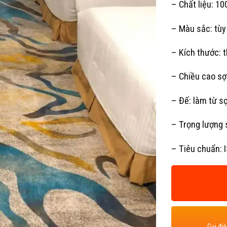
– Chất liệu: 10
– Màu sắc: tùy
– Kích thước: 
– Chiều cao s
– Đế: làm từ sợ
– Trọng lượng 
– Tiêu chuẩn: 
Gọi đi