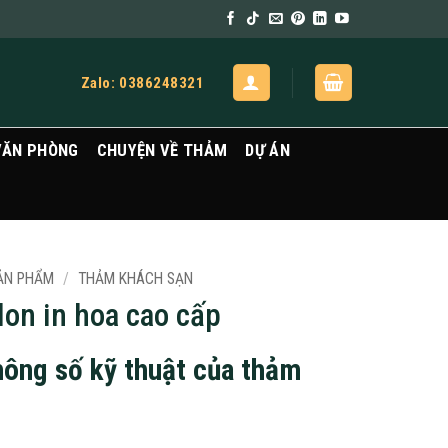
Zalo: 0386248321
VĂN PHÒNG
CHUYỆN VỀ THẢM
DỰ ÁN
ẢN PHẨM
/
THẢM KHÁCH SẠN
on in hoa cao cấp
hông số kỹ thuật của thảm