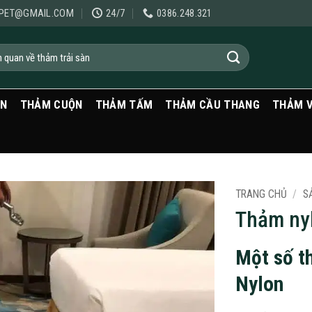
PET@GMAIL.COM
24/7
0386.248.321
ẠN
THẢM CUỘN
THẢM TẤM
THẢM CẦU THANG
THẢM 
TRANG CHỦ
/
S
Thảm nyl
Một số t
Nylon