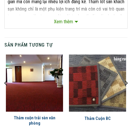
gian mà còn mang lại nhiều lợi ích đáng kể. Thảm lót sàn khách
sạn không chỉ là một phụ kiện trang trí mà còn có vai trò quan
trọng trong việc tạo ra một môi trường thoải mái và chuyên
Xem thêm
nghiệp cho khách hàng.
Một trong những lợi ích hàng đầu của việc sử dụng thảm lót
sàn trong khách sạn là tạo cảm giác ấm áp và thoải mái cho
SẢN PHẨM TƯƠNG TỰ
khách hàng. Thảm giúp giữ ấm cho chân, đồng thời cũng giảm
tiếng ồn từ bước chân, tạo ra một không gian yên tĩnh và thư
giãn.
Thảm cuộn trải sàn văn
Thảm Cuộn BC
phòng