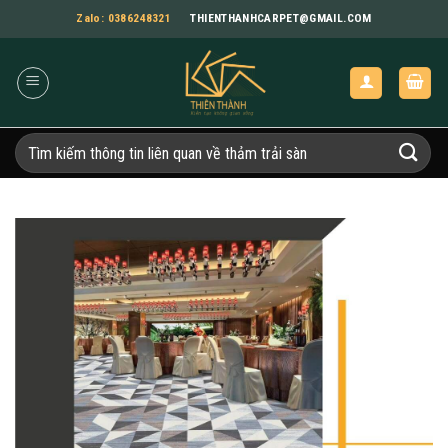
Bỏ
Zalo: 0386248321
THIENTHANHCARPET@GMAIL.COM
qua
nội
dung
Tìm
kiếm: