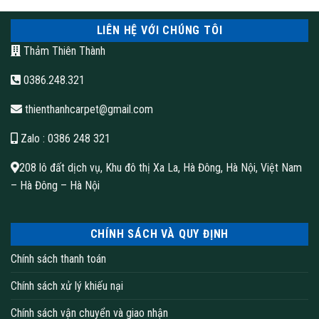
LIÊN HỆ VỚI CHÚNG TÔI
Thảm Thiên Thành
0386.248.321
thienthanhcarpet@gmail.com
Zalo
: 0386 248 321
208 lô đất dịch vụ, Khu đô thị Xa La, Hà Đông, Hà Nội, Việt Nam
– Hà Đông – Hà Nội
Thảm lót sàn khách sạn wilton
CHÍNH SÁCH VÀ QUY ĐỊNH
Chính sách thanh toán
Ngoài ra, thảm lót sàn khách sạn cũng có khả năng hút bụi và
hơi ẩm, giúp duy trì môi trường trong nhà luôn trong tình trạng
Chính sách xử lý khiếu nại
sạch sẽ và khô ráo. Đặc biệt là khi được thiết kế để chịu được
Chính sách vận chuyển và giao nhận
ánh sáng mặt trời và các yếu tố tự nhiên khác, thảm có tuổi thọ