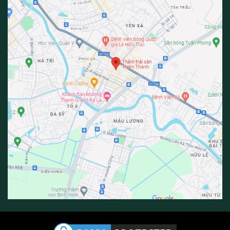
tham trai san van phong
Ngược lại, nếu khách sạn mang phong cách cổ điển hoặc
vintage, thì việc chọn các loại thảm lót sàn có họa tiết hoa văn
hay hình ảnh độc đáo là một ý tưởng thông minh. Những chi tiết
này mang đến sự tinh tế và phá cách cho không gian.
Bên cạnh phong cách, phương pháp thiết kế cũng quan trọng
trong việc lựa chọn thảm lót sàn. Có hai phương pháp chính là
“toàn bộ sàn” và “vùng nhất định”. Phương pháp “toàn bộ sàn” áp
dụng thảm lót trên toàn bộ không gian, từ hành lang đến các
khu vực tiếp khách. Điều này tạo ra một sự liên kết và thống