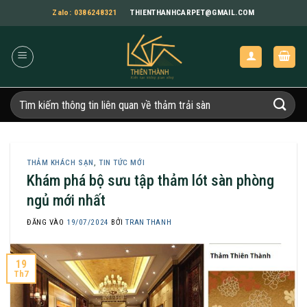
Bỏ
Zalo: 0386248321
THIENTHANHCARPET@GMAIL.COM
qua
nội
dung
Tìm
kiếm:
THẢM KHÁCH SẠN
,
TIN TỨC MỚI
Khám phá bộ sưu tập thảm lót sàn phòng
ngủ mới nhất
ĐĂNG VÀO
19/07/2024
BỞI
TRAN THANH
19
Th7