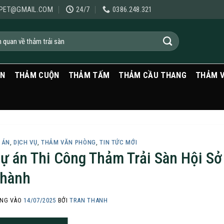
PET@GMAIL.COM
24/7
0386.248.321
ẠN
THẢM CUỘN
THẢM TẤM
THẢM CẦU THANG
THẢM 
 ÁN
,
DỊCH VỤ
,
THẢM VĂN PHÒNG
,
TIN TỨC MỚI
ự án Thi Công Thảm Trải Sàn Hội Sở
hành
NG VÀO
14/07/2025
BỞI
TRAN THANH