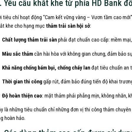
. Yêu cầu khắt khe từ phía HD Bank đố
i tiêu chí hoạt động “Cam kết vững vàng – Vươn tầm cao mới”
ắt khe cho hạng mục
thảm trải sàn hội sở
:
Chất lượng thảm trải sàn
phải đạt chuẩn cao cấp: mềm mại, 
Màu sắc thảm
cần hài hòa với không gian chung, đảm bảo sự 
Khả năng chống bám bụi, chống cháy lan
đạt tiêu chuẩn an t
Thời gian thi công
gấp rút, đảm bảo đúng tiến độ khai trương
Độ hoàn thiện cao
: mặt thảm phải phẳng mịn, không nhăn, k
y là những tiêu chuẩn chỉ những đơn vị thi công thảm chuyê
g hoàn hảo.