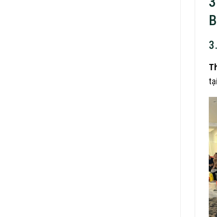
3
B
3
Th
tạ