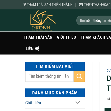
Bỏ
THẢM TRẢI SÀN THIÊN THÀNH
THIENTHANHCAR
qua
nội
Tìm
kiếm:
dung
THẢM TRẢI SÀN
GIỚI THIỆU
THẢM KHÁCH S
LIÊN HỆ
TÌM KIẾM BÀI VIẾT
DỰ
D
T
DANH MỤC SẢN PHẨM
ĐĂ
Chất liệu