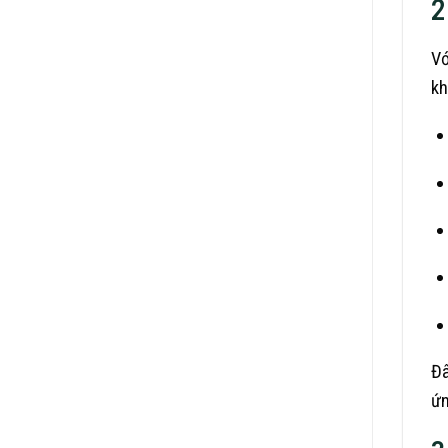
2
Vớ
kh
Đâ
ứn