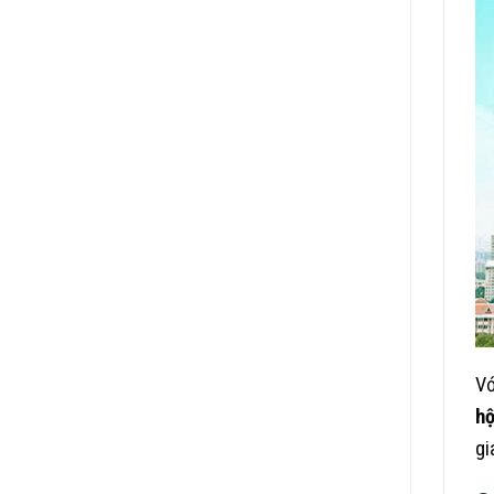
Vớ
hộ
gi