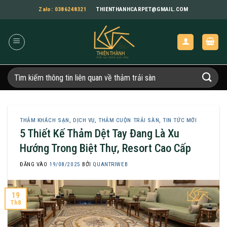
Bỏ
Zalo: 0386248321
THIENTHANHCARPET@GMAIL.COM
qua
nội
dung
Tìm
kiếm:
THẢM KHÁCH SẠN
,
DỊCH VỤ
,
THẢM CUỘN TRẢI SÀN
,
TIN TỨC MỚI
5 Thiết Kế Thảm Dệt Tay Đang Là Xu
Hướng Trong Biệt Thự, Resort Cao Cấp
ĐĂNG VÀO
19/08/2025
BỞI
QUANTRIWEB
19
Th8