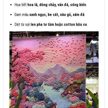
Họa tiết
hoa lá, dòng chảy, vân đá, sóng biển
.
Gam màu
xanh ngọc, be cát, nâu gỗ, xám đá
.
Dệt từ sợi
len pha tơ tằm hoặc cotton hữu cơ
.