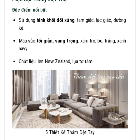
Đặc điểm nổi bật
Sử dụng
hình khối đối xứng
: tam giác, lục giác, đường
kẻ.
Màu sắc
tối giản, sang trọng
: xám tro, be, trắng, xanh
navy.
Chất liệu: len New Zealand, lụa tơ tằm.
5 Thiết Kế Thảm Dệt Tay