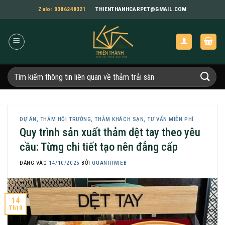
Bỏ
Zalo: 0386248321
THIENTHANHCARPET@GMAIL.COM
qua
nội
dung
Tìm
kiếm:
DỰ ÁN
,
THẢM HỘI TRƯỜNG
,
THẢM KHÁCH SẠN
,
TƯ VẤN MIỄN PHÍ
Quy trình sản xuất thảm dệt tay theo yêu
cầu: Từng chi tiết tạo nên đẳng cấp
ĐĂNG VÀO
14/10/2025
BỞI
QUANTRIWEB
14
Th10